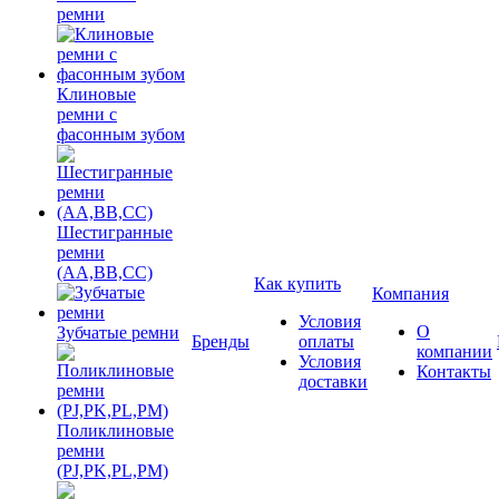
ремни
Клиновые
ремни с
фасонным зубом
Шестигранные
ремни
(AA,BB,CC)
Как купить
Компания
Условия
О
Зубчатые ремни
Бренды
оплаты
компании
Условия
Контакты
доставки
Поликлиновые
ремни
(PJ,PK,PL,PM)