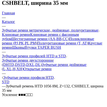
CSHBELT, ширина 35 мм
Главная
—
Каталог
—
Зубчатые ремни метрические, дюймовые, полиуретановые
Клиновые ремни
Клиновые ремни с фасонным
зубом
Шестигранные ремни (AA,BB,CC)
Поликлиновые
ремни (PJ,PK,PL,PM)
Полиуретановые ремни (T, AT)
Круглые
ремни
Шкивы
Втулки TAPER BUSH
—
Зубчатые ремни профилей HTD и STD
Зубчатые ремни двухсторонние
(DHTD,DSTD,DXL,DL)
Зубчатые ремни дюймовые
(L,XL,H,XH)
Открытые ремни
—
Зубчатые ремни профиля HTD
STD
—
Зубчатый ремень HTD 1056 8M, Z=132, CSHBELT, ширина
35 мм
Усиление ■■■□□□