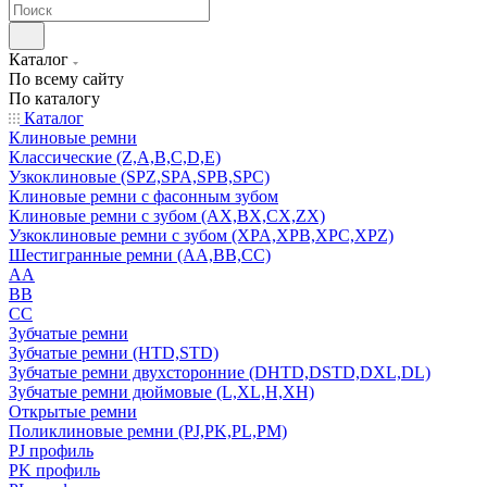
Каталог
По всему сайту
По каталогу
Каталог
Клиновые ремни
Классические (Z,A,B,C,D,E)
Узкоклиновые (SPZ,SPA,SPB,SPC)
Клиновые ремни с фасонным зубом
Клиновые ремни с зубом (AX,BX,CX,ZX)
Узкоклиновые ремни с зубом (XPA,XPB,XPC,XPZ)
Шестигранные ремни (AA,BB,CC)
AA
BB
CC
Зубчатые ремни
Зубчатые ремни (HTD,STD)
Зубчатые ремни двухсторонние (DHTD,DSTD,DXL,DL)
Зубчатые ремни дюймовые (L,XL,H,XH)
Открытые ремни
Поликлиновые ремни (PJ,PK,PL,PM)
PJ профиль
PK профиль