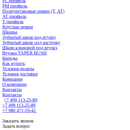
PL профиль
PM профиль
Полиуретановые ремни (T, AT)
AT профиль
T профиль
Круглые ремни
Шкивы
Зубчатый шкив под втулку
Зубчатый шкив под расточку
Шкив клиновой под втулку
Втулки TAPER BUSH
Бренды
Как купить
Условия оплаты
Условия доставки
Компания
О компании
Контакты
Контакты
+7 499 113-25-89
+7 499 113-25-89
+7 980 471-19-42
Заказать звонок
Задать вопрос