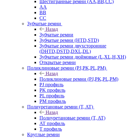
Шестигранные ремни (AA,BB,CC)
AA
BB
CC
Зубчатые ремни
Назад
Зубчатые ремни
Зубчатые ремни (HTD,STD)
Зубчатые ремни двухсторонние
(DHTD,DSTD,DXL,DL)
Зубчатые ремни дюймовые (L,XL,H,XH)
Открытые ремни
Поликлиновые ремни (PJ,PK,PL,PM)
Назад
Поликлиновые ремни (PJ,PK,PL,PM)
PJ профиль
PK профиль
PL профиль
PM профиль
Полиуретановые ремни (T, AT)
Назад
Полиуретановые ремни (T, AT)
AT профиль
T профиль
Круглые ремни