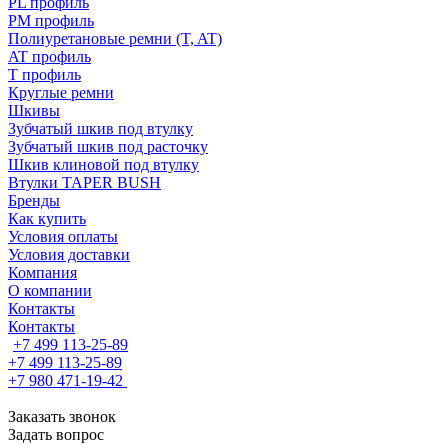
PL профиль
PM профиль
Полиуретановые ремни (T, AT)
AT профиль
T профиль
Круглые ремни
Шкивы
Зубчатый шкив под втулку
Зубчатый шкив под расточку
Шкив клиновой под втулку
Втулки TAPER BUSH
Бренды
Как купить
Условия оплаты
Условия доставки
Компания
О компании
Контакты
Контакты
+7 499 113-25-89
+7 499 113-25-89
+7 980 471-19-42
Заказать звонок
Задать вопрос