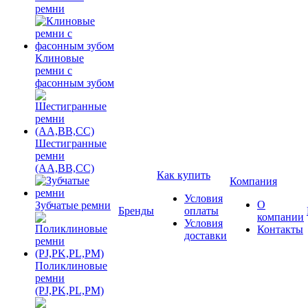
ремни
Клиновые
ремни с
фасонным зубом
Шестигранные
ремни
(AA,BB,CC)
Как купить
Компания
Условия
О
Зубчатые ремни
Бренды
оплаты
компании
Условия
Контакты
доставки
Поликлиновые
ремни
(PJ,PK,PL,PM)