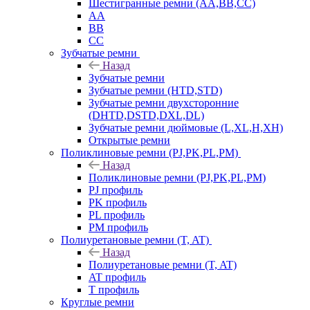
Шестигранные ремни (AA,BB,CC)
AA
BB
CC
Зубчатые ремни
Назад
Зубчатые ремни
Зубчатые ремни (HTD,STD)
Зубчатые ремни двухсторонние
(DHTD,DSTD,DXL,DL)
Зубчатые ремни дюймовые (L,XL,H,XH)
Открытые ремни
Поликлиновые ремни (PJ,PK,PL,PM)
Назад
Поликлиновые ремни (PJ,PK,PL,PM)
PJ профиль
PK профиль
PL профиль
PM профиль
Полиуретановые ремни (T, AT)
Назад
Полиуретановые ремни (T, AT)
AT профиль
T профиль
Круглые ремни