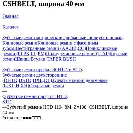
CSHBELT, ширина 40 мм
Главная
—
Каталог
—
Зубчатые ремни метрические, дюймовые, полиуретановые
Клиновые ремни
Клиновые ремни с фасонным
зубом
Шестигранные ремни (AA,BB,CC)
Поликлиновые
ремни (PJ,PK,PL,PM)
Полиуретановые ремни (T, AT)
Круглые
ремни
Шкивы
Втулки TAPER BUSH
—
Зубчатые ремни профилей HTD и STD
Зубчатые ремни двухсторонние
(DHTD,DSTD,DXL,DL)
Зубчатые ремни дюймовые
(L,XL,H,XH)
Открытые ремни
—
Зубчатые ремни профиля HTD
STD
—
Зубчатый ремень HTD 1104 8M, Z=138, CSHBELT, ширина
40 мм
Усиление ■■■□□□