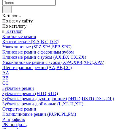
Каталог
По всему сайту
По каталогу
Каталог
Клиновые ремни
Классические (Z,A,B,C,D,E)
Узкоклиновые (SPZ,SPA,SPB,SPC)
Клиновые ремни с фасонным зубом
Клиновые ремни с зубом (AX,BX,CX,ZX)
Узкоклиновые ремни с зубом (XPA,XPB,XPC,XPZ)
Шестигранные ремни (AA,BB,CC)
AA
BB
CC
Зубчатые ремни
Зубчатые ремни (HTD,STD)
Зубчатые ремни двухсторонние (DHTD,DSTD,DXL,DL)
Зубчатые ремни дюймовые (L,XL,H,XH)
Открытые ремни
Поликлиновые ремни (PJ,PK,PL,PM)
PJ профиль
PK профиль