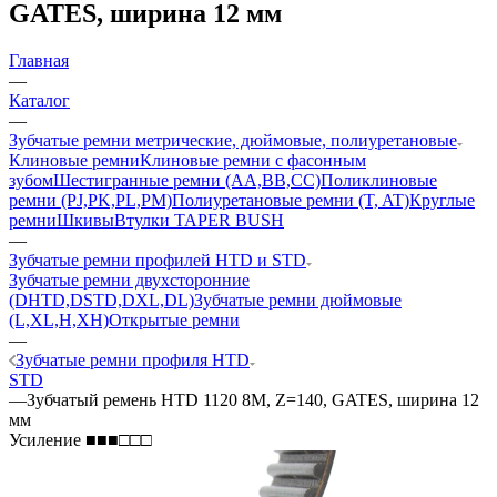
GATES, ширина 12 мм
Главная
—
Каталог
—
Зубчатые ремни метрические, дюймовые, полиуретановые
Клиновые ремни
Клиновые ремни с фасонным
зубом
Шестигранные ремни (AA,BB,CC)
Поликлиновые
ремни (PJ,PK,PL,PM)
Полиуретановые ремни (T, AT)
Круглые
ремни
Шкивы
Втулки TAPER BUSH
—
Зубчатые ремни профилей HTD и STD
Зубчатые ремни двухсторонние
(DHTD,DSTD,DXL,DL)
Зубчатые ремни дюймовые
(L,XL,H,XH)
Открытые ремни
—
Зубчатые ремни профиля HTD
STD
—
Зубчатый ремень HTD 1120 8M, Z=140, GATES, ширина 12
мм
Усиление ■■■□□□