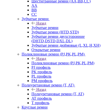
Шестигранные ремни (AA,BB,CC)
AA
BB
CC
Зубчатые ремни
Назад
Зубчатые ремни
Зубчатые ремни (HTD,STD)
Зубчатые ремни двухсторонние
(DHTD,DSTD,DXL,DL)
Зубчатые ремни дюймовые (L,XL,H,XH)
Открытые ремни
Поликлиновые ремни (PJ,PK,PL,PM)
Назад
Поликлиновые ремни (PJ,PK,PL,PM)
PJ профиль
PK профиль
PL профиль
PM профиль
Полиуретановые ремни (T, AT)
Назад
Полиуретановые ремни (T, AT)
AT профиль
T профиль
Круглые ремни