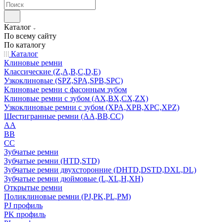
Каталог
По всему сайту
По каталогу
Каталог
Клиновые ремни
Классические (Z,A,B,C,D,E)
Узкоклиновые (SPZ,SPA,SPB,SPC)
Клиновые ремни с фасонным зубом
Клиновые ремни с зубом (AX,BX,CX,ZX)
Узкоклиновые ремни с зубом (XPA,XPB,XPC,XPZ)
Шестигранные ремни (AA,BB,CC)
AA
BB
CC
Зубчатые ремни
Зубчатые ремни (HTD,STD)
Зубчатые ремни двухсторонние (DHTD,DSTD,DXL,DL)
Зубчатые ремни дюймовые (L,XL,H,XH)
Открытые ремни
Поликлиновые ремни (PJ,PK,PL,PM)
PJ профиль
PK профиль