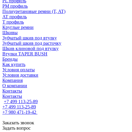
PL профиль
PM профиль
Полиуретановые ремни (T, AT)
AT профиль
T профиль
Круглые ремни
Шкивы
Зубчатый шкив под втулку
Зубчатый шкив под расточку
Шкив клиновой под втулку
Втулки TAPER BUSH
Бренды
Как купить
Условия оплаты
Условия доставки
Компания
О компании
Контакты
Контакты
+7 499 113-25-89
+7 499 113-25-89
+7 980 471-19-42
Заказать звонок
Задать вопрос