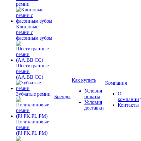
ремни
Клиновые
ремни с
фасонным зубом
Шестигранные
ремни
(AA,BB,CC)
Как купить
Компания
Условия
О
Зубчатые ремни
Бренды
оплаты
компании
Условия
Контакты
доставки
Поликлиновые
ремни
(PJ,PK,PL,PM)