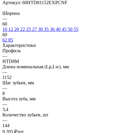
Артикул:
60HTD81152EXPCNF
Ширина
—
60
10
12
20
22
25
27
30
35
36
40
45
50
55
60
62
85
Характеристики
Профиль
—
HTD8M
Длина номинальная (Lp,Lw), мм
—
1152
Шаг зубьев, мм
—
8
Высота зуба, мм
—
3,4
Количество зубьев, шт
—
144
9 205
₽
/шт