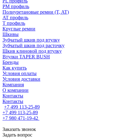
PL профиль
PM профиль
Полиуретановые ремни (T, AT)
AT профиль
T профиль
Круглые ремни
Шкивы
Зубчатый шкив под втулку
Зубчатый шкив под расточку
Шкив клиновой под втулку
Втулки TAPER BUSH
Бренды
Как купить
Условия оплаты
Условия доставки
Компания
О компании
Контакты
Контакты
+7 499 113-25-89
+7 499 113-25-89
+7 980 471-19-42
Заказать звонок
Задать вопрос