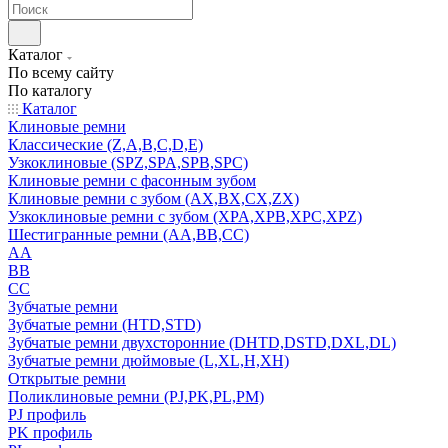
Каталог
По всему сайту
По каталогу
Каталог
Клиновые ремни
Классические (Z,A,B,C,D,E)
Узкоклиновые (SPZ,SPA,SPB,SPC)
Клиновые ремни с фасонным зубом
Клиновые ремни с зубом (AX,BX,CX,ZX)
Узкоклиновые ремни с зубом (XPA,XPB,XPC,XPZ)
Шестигранные ремни (AA,BB,CC)
AA
BB
CC
Зубчатые ремни
Зубчатые ремни (HTD,STD)
Зубчатые ремни двухсторонние (DHTD,DSTD,DXL,DL)
Зубчатые ремни дюймовые (L,XL,H,XH)
Открытые ремни
Поликлиновые ремни (PJ,PK,PL,PM)
PJ профиль
PK профиль