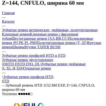
Z=144, CNFULO, ширина 60 мм
Главная
—
Каталог
—
Зубчатые ремни метрические, дюймовые, полиуретановые
Клиновые ремни
Клиновые ремни с фасонным
зубом
Шестигранные ремни (AA,BB,CC)
Поликлиновые
ремни (PJ,PK,PL,PM)
Полиуретановые ремни (T, AT)
Круглые
ремни
Шкивы
Втулки TAPER BUSH
—
Зубчатые ремни профилей HTD и STD
Зубчатые ремни двухсторонние
(DHTD,DSTD,DXL,DL)
Зубчатые ремни дюймовые
(L,XL,H,XH)
Открытые ремни
—
Зубчатые ремни профиля HTD
STD
—
Зубчатый ремень HTD 1152 8M EXP, Z=144, CNFULO,
ширина 60 мм
Усиление ■■■■■□