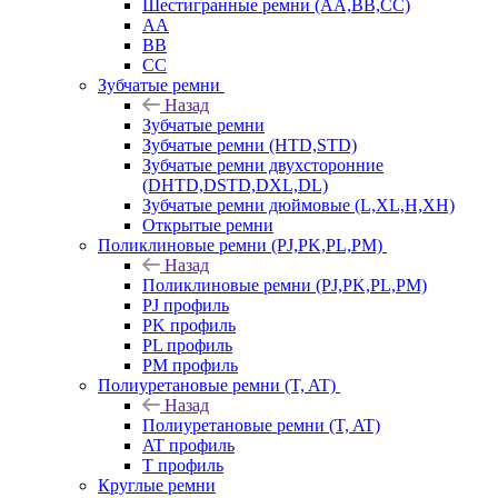
Шестигранные ремни (AA,BB,CC)
AA
BB
CC
Зубчатые ремни
Назад
Зубчатые ремни
Зубчатые ремни (HTD,STD)
Зубчатые ремни двухсторонние
(DHTD,DSTD,DXL,DL)
Зубчатые ремни дюймовые (L,XL,H,XH)
Открытые ремни
Поликлиновые ремни (PJ,PK,PL,PM)
Назад
Поликлиновые ремни (PJ,PK,PL,PM)
PJ профиль
PK профиль
PL профиль
PM профиль
Полиуретановые ремни (T, AT)
Назад
Полиуретановые ремни (T, AT)
AT профиль
T профиль
Круглые ремни