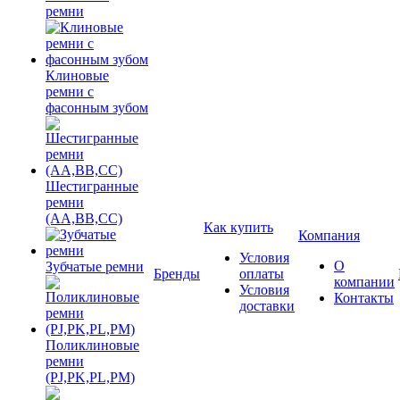
ремни
Клиновые
ремни с
фасонным зубом
Шестигранные
ремни
(AA,BB,CC)
Как купить
Компания
Условия
О
Зубчатые ремни
Бренды
оплаты
компании
Условия
Контакты
доставки
Поликлиновые
ремни
(PJ,PK,PL,PM)