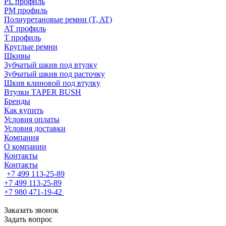
PL профиль
PM профиль
Полиуретановые ремни (T, AT)
AT профиль
T профиль
Круглые ремни
Шкивы
Зубчатый шкив под втулку
Зубчатый шкив под расточку
Шкив клиновой под втулку
Втулки TAPER BUSH
Бренды
Как купить
Условия оплаты
Условия доставки
Компания
О компании
Контакты
Контакты
+7 499 113-25-89
+7 499 113-25-89
+7 980 471-19-42
Заказать звонок
Задать вопрос