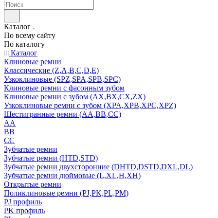
Каталог
По всему сайту
По каталогу
Каталог
Клиновые ремни
Классические (Z,A,B,C,D,E)
Узкоклиновые (SPZ,SPA,SPB,SPC)
Клиновые ремни с фасонным зубом
Клиновые ремни с зубом (AX,BX,CX,ZX)
Узкоклиновые ремни с зубом (XPA,XPB,XPC,XPZ)
Шестигранные ремни (AA,BB,CC)
AA
BB
CC
Зубчатые ремни
Зубчатые ремни (HTD,STD)
Зубчатые ремни двухсторонние (DHTD,DSTD,DXL,DL)
Зубчатые ремни дюймовые (L,XL,H,XH)
Открытые ремни
Поликлиновые ремни (PJ,PK,PL,PM)
PJ профиль
PK профиль