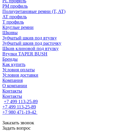
PL профиль
PM профиль
Полиуретановые ремни (T, AT)
AT профиль
T профиль
Круглые ремни
Шкивы
Зубчатый шкив под втулку
Зубчатый шкив под расточку
Шкив клиновой под втулку
Втулки TAPER BUSH
Бренды
Как купить
Условия оплаты
Условия доставки
Компания
О компании
Контакты
Контакты
+7 499 113-25-89
+7 499 113-25-89
+7 980 471-19-42
Заказать звонок
Задать вопрос