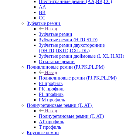
Шестигранные ремни (AA,BB,CC)
AA
BB
CC
Зубчатые ремни
Назад
Зубчатые ремни
Зубчатые ремни (HTD,STD)
Зубчатые ремни двухсторонние
(DHTD,DSTD,DXL,DL)
Зубчатые ремни дюймовые (L,XL,H,XH)
Открытые ремни
Поликлиновые ремни (PJ,PK,PL,PM)
Назад
Поликлиновые ремни (PJ,PK,PL,PM)
PJ профиль
PK профиль
PL профиль
PM профиль
Полиуретановые ремни (T, AT)
Назад
Полиуретановые ремни (T, AT)
AT профиль
T профиль
Круглые ремни