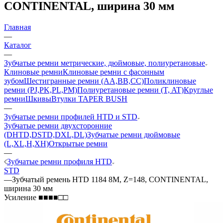
CONTINENTAL, ширина 30 мм
Главная
—
Каталог
—
Зубчатые ремни метрические, дюймовые, полиуретановые
Клиновые ремни
Клиновые ремни с фасонным
зубом
Шестигранные ремни (AA,BB,CC)
Поликлиновые
ремни (PJ,PK,PL,PM)
Полиуретановые ремни (T, AT)
Круглые
ремни
Шкивы
Втулки TAPER BUSH
—
Зубчатые ремни профилей HTD и STD
Зубчатые ремни двухсторонние
(DHTD,DSTD,DXL,DL)
Зубчатые ремни дюймовые
(L,XL,H,XH)
Открытые ремни
—
Зубчатые ремни профиля HTD
STD
—
Зубчатый ремень HTD 1184 8M, Z=148, CONTINENTAL,
ширина 30 мм
Усиление ■■■■□□