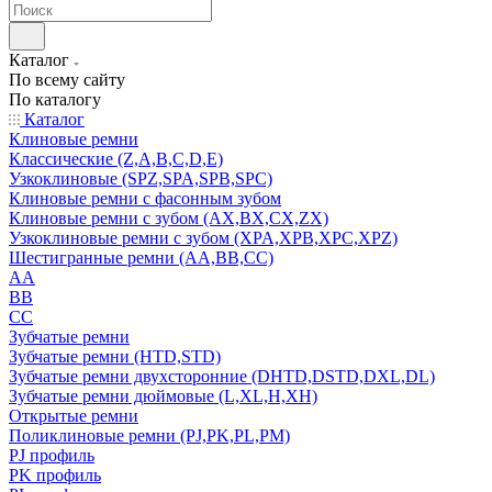
Каталог
По всему сайту
По каталогу
Каталог
Клиновые ремни
Классические (Z,A,B,C,D,E)
Узкоклиновые (SPZ,SPA,SPB,SPC)
Клиновые ремни с фасонным зубом
Клиновые ремни с зубом (AX,BX,CX,ZX)
Узкоклиновые ремни с зубом (XPA,XPB,XPC,XPZ)
Шестигранные ремни (AA,BB,CC)
AA
BB
CC
Зубчатые ремни
Зубчатые ремни (HTD,STD)
Зубчатые ремни двухсторонние (DHTD,DSTD,DXL,DL)
Зубчатые ремни дюймовые (L,XL,H,XH)
Открытые ремни
Поликлиновые ремни (PJ,PK,PL,PM)
PJ профиль
PK профиль