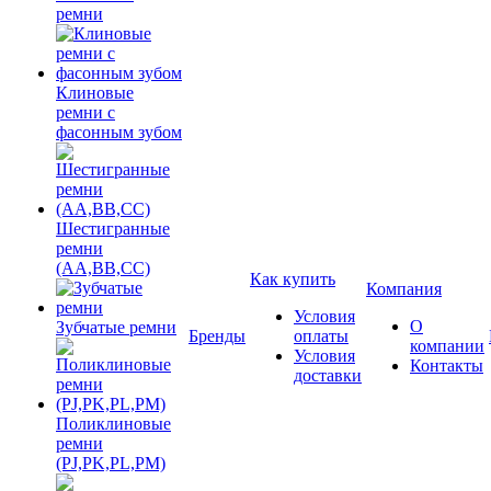
ремни
Клиновые
ремни с
фасонным зубом
Шестигранные
ремни
(AA,BB,CC)
Как купить
Компания
Условия
О
Зубчатые ремни
Бренды
оплаты
компании
Условия
Контакты
доставки
Поликлиновые
ремни
(PJ,PK,PL,PM)