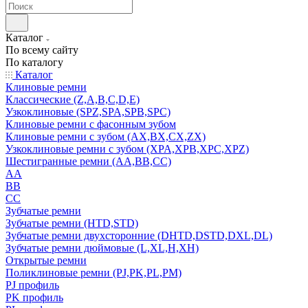
Каталог
По всему сайту
По каталогу
Каталог
Клиновые ремни
Классические (Z,A,B,C,D,E)
Узкоклиновые (SPZ,SPA,SPB,SPC)
Клиновые ремни с фасонным зубом
Клиновые ремни с зубом (AX,BX,CX,ZX)
Узкоклиновые ремни с зубом (XPA,XPB,XPC,XPZ)
Шестигранные ремни (AA,BB,CC)
AA
BB
CC
Зубчатые ремни
Зубчатые ремни (HTD,STD)
Зубчатые ремни двухсторонние (DHTD,DSTD,DXL,DL)
Зубчатые ремни дюймовые (L,XL,H,XH)
Открытые ремни
Поликлиновые ремни (PJ,PK,PL,PM)
PJ профиль
PK профиль