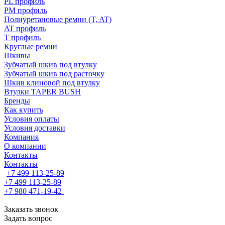
PL профиль
PM профиль
Полиуретановые ремни (T, AT)
AT профиль
T профиль
Круглые ремни
Шкивы
Зубчатый шкив под втулку
Зубчатый шкив под расточку
Шкив клиновой под втулку
Втулки TAPER BUSH
Бренды
Как купить
Условия оплаты
Условия доставки
Компания
О компании
Контакты
Контакты
+7 499 113-25-89
+7 499 113-25-89
+7 980 471-19-42
Заказать звонок
Задать вопрос