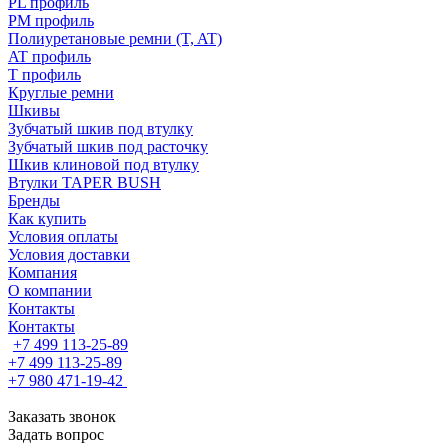
PL профиль
PM профиль
Полиуретановые ремни (T, AT)
AT профиль
T профиль
Круглые ремни
Шкивы
Зубчатый шкив под втулку
Зубчатый шкив под расточку
Шкив клиновой под втулку
Втулки TAPER BUSH
Бренды
Как купить
Условия оплаты
Условия доставки
Компания
О компании
Контакты
Контакты
+7 499 113-25-89
+7 499 113-25-89
+7 980 471-19-42
Заказать звонок
Задать вопрос