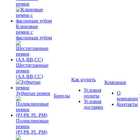
ремни
Клиновые
ремни с
фасонным зубом
Шестигранные
ремни
(AA,BB,CC)
Как купить
Компания
Условия
О
Зубчатые ремни
Бренды
оплаты
компании
Условия
Контакты
доставки
Поликлиновые
ремни
(PJ,PK,PL,PM)