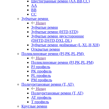
Шестигранные ремни (AA,BB,CC)
AA
BB
CC
Зубчатые ремни
Назад
Зубчатые ремни
Зубчатые ремни (HTD,STD)
Зубчатые ремни двухсторонние
(DHTD,DSTD,DXL,DL)
Зубчатые ремни дюймовые (L,XL,H,XH)
Открытые ремни
Поликлиновые ремни (PJ,PK,PL,PM)
Назад
Поликлиновые ремни (PJ,PK,PL,PM)
PJ профиль
PK профиль
PL профиль
PM профиль
Полиуретановые ремни (T, AT)
Назад
Полиуретановые ремни (T, AT)
AT профиль
T профиль
Круглые ремни