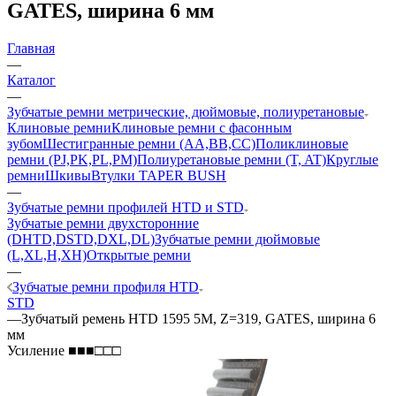
GATES, ширина 6 мм
Главная
—
Каталог
—
Зубчатые ремни метрические, дюймовые, полиуретановые
Клиновые ремни
Клиновые ремни с фасонным
зубом
Шестигранные ремни (AA,BB,CC)
Поликлиновые
ремни (PJ,PK,PL,PM)
Полиуретановые ремни (T, AT)
Круглые
ремни
Шкивы
Втулки TAPER BUSH
—
Зубчатые ремни профилей HTD и STD
Зубчатые ремни двухсторонние
(DHTD,DSTD,DXL,DL)
Зубчатые ремни дюймовые
(L,XL,H,XH)
Открытые ремни
—
Зубчатые ремни профиля HTD
STD
—
Зубчатый ремень HTD 1595 5M, Z=319, GATES, ширина 6
мм
Усиление ■■■□□□