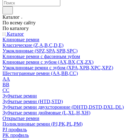
Каталог
По всему сайту
По каталогу
Каталог
Клиновые ремни
Классические (Z,A,B,C,D,E)
Узкоклиновые (SPZ,SPA,SPB,SPC)
Клиновые ремни с фасонным зубом
Клиновые ремни с зубом (AX,BX,CX,ZX)
Узкоклиновые ремни с зубом (XPA,XPB,XPC,XPZ)
Шестигранные ремни (AA,BB,CC)
AA
BB
CC
Зубчатые ремни
Зубчатые ремни (HTD,STD)
Зубчатые ремни двухсторонние (DHTD,DSTD,DXL,DL)
Зубчатые ремни дюймовые (L,XL,H,XH)
Открытые ремни
Поликлиновые ремни (PJ,PK,PL,PM)
PJ профиль
PK профиль