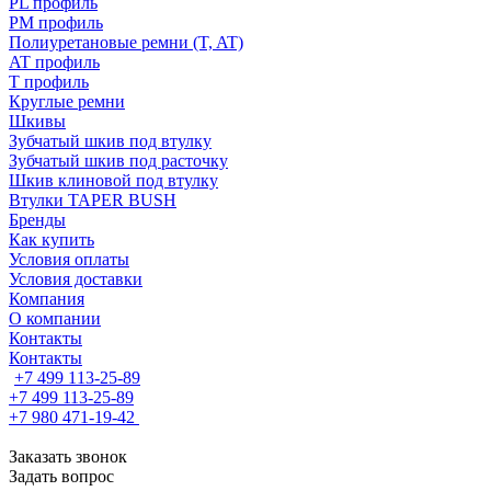
PL профиль
PM профиль
Полиуретановые ремни (T, AT)
AT профиль
T профиль
Круглые ремни
Шкивы
Зубчатый шкив под втулку
Зубчатый шкив под расточку
Шкив клиновой под втулку
Втулки TAPER BUSH
Бренды
Как купить
Условия оплаты
Условия доставки
Компания
О компании
Контакты
Контакты
+7 499 113-25-89
+7 499 113-25-89
+7 980 471-19-42
Заказать звонок
Задать вопрос