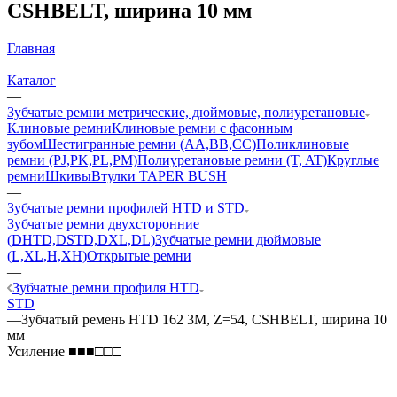
CSHBELT, ширина 10 мм
Главная
—
Каталог
—
Зубчатые ремни метрические, дюймовые, полиуретановые
Клиновые ремни
Клиновые ремни с фасонным
зубом
Шестигранные ремни (AA,BB,CC)
Поликлиновые
ремни (PJ,PK,PL,PM)
Полиуретановые ремни (T, AT)
Круглые
ремни
Шкивы
Втулки TAPER BUSH
—
Зубчатые ремни профилей HTD и STD
Зубчатые ремни двухсторонние
(DHTD,DSTD,DXL,DL)
Зубчатые ремни дюймовые
(L,XL,H,XH)
Открытые ремни
—
Зубчатые ремни профиля HTD
STD
—
Зубчатый ремень HTD 162 3M, Z=54, CSHBELT, ширина 10
мм
Усиление ■■■□□□