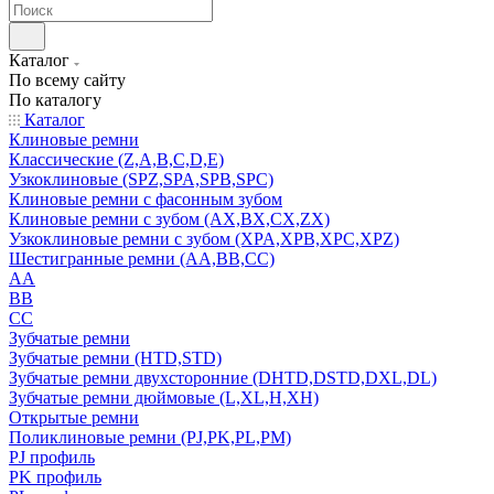
Каталог
По всему сайту
По каталогу
Каталог
Клиновые ремни
Классические (Z,A,B,C,D,E)
Узкоклиновые (SPZ,SPA,SPB,SPC)
Клиновые ремни с фасонным зубом
Клиновые ремни с зубом (AX,BX,CX,ZX)
Узкоклиновые ремни с зубом (XPA,XPB,XPC,XPZ)
Шестигранные ремни (AA,BB,CC)
AA
BB
CC
Зубчатые ремни
Зубчатые ремни (HTD,STD)
Зубчатые ремни двухсторонние (DHTD,DSTD,DXL,DL)
Зубчатые ремни дюймовые (L,XL,H,XH)
Открытые ремни
Поликлиновые ремни (PJ,PK,PL,PM)
PJ профиль
PK профиль