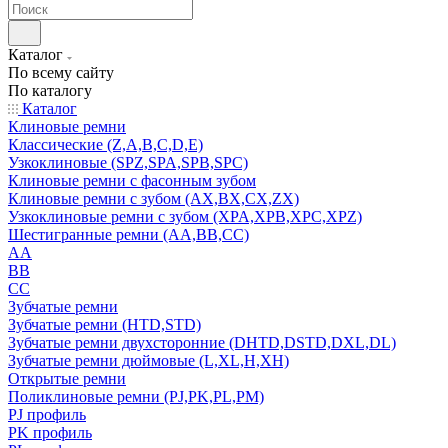
Каталог
По всему сайту
По каталогу
Каталог
Клиновые ремни
Классические (Z,A,B,C,D,E)
Узкоклиновые (SPZ,SPA,SPB,SPC)
Клиновые ремни с фасонным зубом
Клиновые ремни с зубом (AX,BX,CX,ZX)
Узкоклиновые ремни с зубом (XPA,XPB,XPC,XPZ)
Шестигранные ремни (AA,BB,CC)
AA
BB
CC
Зубчатые ремни
Зубчатые ремни (HTD,STD)
Зубчатые ремни двухсторонние (DHTD,DSTD,DXL,DL)
Зубчатые ремни дюймовые (L,XL,H,XH)
Открытые ремни
Поликлиновые ремни (PJ,PK,PL,PM)
PJ профиль
PK профиль