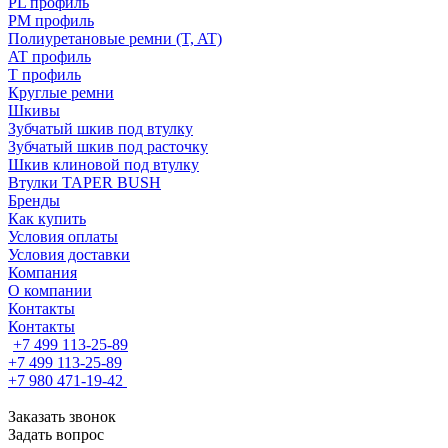
PL профиль
PM профиль
Полиуретановые ремни (T, AT)
AT профиль
T профиль
Круглые ремни
Шкивы
Зубчатый шкив под втулку
Зубчатый шкив под расточку
Шкив клиновой под втулку
Втулки TAPER BUSH
Бренды
Как купить
Условия оплаты
Условия доставки
Компания
О компании
Контакты
Контакты
+7 499 113-25-89
+7 499 113-25-89
+7 980 471-19-42
Заказать звонок
Задать вопрос