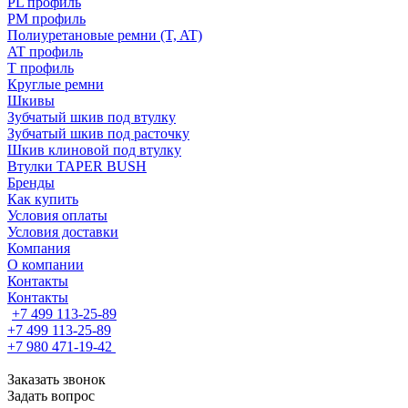
PL профиль
PM профиль
Полиуретановые ремни (T, AT)
AT профиль
T профиль
Круглые ремни
Шкивы
Зубчатый шкив под втулку
Зубчатый шкив под расточку
Шкив клиновой под втулку
Втулки TAPER BUSH
Бренды
Как купить
Условия оплаты
Условия доставки
Компания
О компании
Контакты
Контакты
+7 499 113-25-89
+7 499 113-25-89
+7 980 471-19-42
Заказать звонок
Задать вопрос