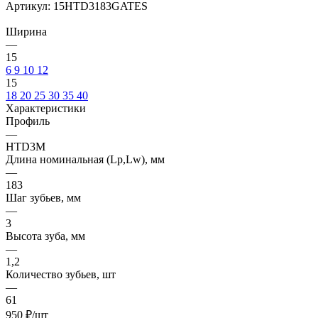
Артикул:
15HTD3183GATES
Ширина
—
15
6
9
10
12
15
18
20
25
30
35
40
Характеристики
Профиль
—
HTD3M
Длина номинальная (Lp,Lw), мм
—
183
Шаг зубьев, мм
—
3
Высота зуба, мм
—
1,2
Количество зубьев, шт
—
61
950
₽
/шт