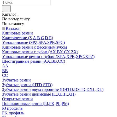
Каталог
По всему сайту
По каталогу
Каталог
Клиновые ремни
Классические (Z,A,B,C,D,E)
Узкоклиновые (SPZ,SPA,SPB,SPC)
Клиновые ремни с фасонным зубом
Клиновые ремни с зубом (AX,BX,CX,ZX)
Узкоклиновые ремни с зубом (XPA,XPB,XPC,XPZ)
Шестигранные ремни (AA,BB,CC)
AA
BB
CC
Зубчатые ремни
Зубчатые ремни (HTD,STD)
Зубчатые ремни двухсторонние (DHTD,DSTD,DXL,DL)
Зубчатые ремни дюймовые (L,XL,H,XH)
Открытые ремни
Поликлиновые ремни (PJ,PK,PL,PM)
PJ профиль
PK профиль