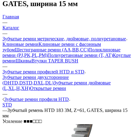
GATES, ширина 15 мм
Главная
—
Каталог
—
Зубчатые ремни метрические, дюймовые, полиуретановые
Клиновые ремни
Клиновые ремни с фасонным
зубом
Шестигранные ремни (AA,BB,CC)
Поликлиновые
ремни (PJ,PK,PL,PM)
Полиуретановые ремни (T, AT)
Круглые
ремни
Шкивы
Втулки TAPER BUSH
—
Зубчатые ремни профилей HTD и STD
Зубчатые ремни двухсторонние
(DHTD,DSTD,DXL,DL)
Зубчатые ремни дюймовые
(L,XL,H,XH)
Открытые ремни
—
Зубчатые ремни профиля HTD
STD
—
Зубчатый ремень HTD 183 3M, Z=61, GATES, ширина 15
мм
Усиление ■■■□□□