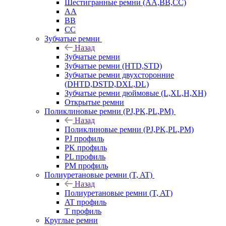
Шестигранные ремни (AA,BB,CC)
AA
BB
CC
Зубчатые ремни
Назад
Зубчатые ремни
Зубчатые ремни (HTD,STD)
Зубчатые ремни двухсторонние
(DHTD,DSTD,DXL,DL)
Зубчатые ремни дюймовые (L,XL,H,XH)
Открытые ремни
Поликлиновые ремни (PJ,PK,PL,PM)
Назад
Поликлиновые ремни (PJ,PK,PL,PM)
PJ профиль
PK профиль
PL профиль
PM профиль
Полиуретановые ремни (T, AT)
Назад
Полиуретановые ремни (T, AT)
AT профиль
T профиль
Круглые ремни