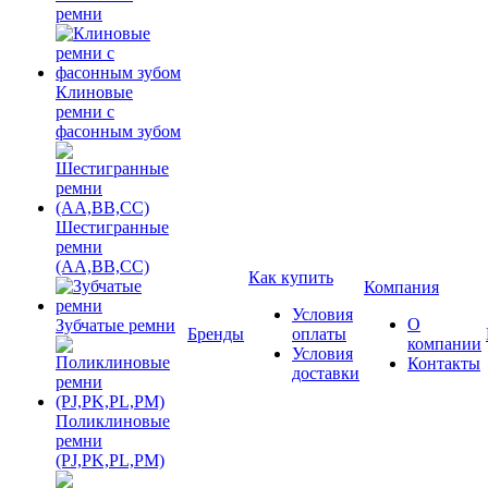
ремни
Клиновые
ремни с
фасонным зубом
Шестигранные
ремни
(AA,BB,CC)
Как купить
Компания
Условия
О
Зубчатые ремни
Бренды
оплаты
компании
Условия
Контакты
доставки
Поликлиновые
ремни
(PJ,PK,PL,PM)