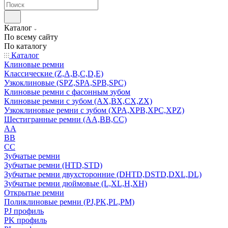
Каталог
По всему сайту
По каталогу
Каталог
Клиновые ремни
Классические (Z,A,B,C,D,E)
Узкоклиновые (SPZ,SPA,SPB,SPC)
Клиновые ремни с фасонным зубом
Клиновые ремни с зубом (AX,BX,CX,ZX)
Узкоклиновые ремни с зубом (XPA,XPB,XPC,XPZ)
Шестигранные ремни (AA,BB,CC)
AA
BB
CC
Зубчатые ремни
Зубчатые ремни (HTD,STD)
Зубчатые ремни двухсторонние (DHTD,DSTD,DXL,DL)
Зубчатые ремни дюймовые (L,XL,H,XH)
Открытые ремни
Поликлиновые ремни (PJ,PK,PL,PM)
PJ профиль
PK профиль