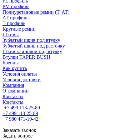
PL профиль
PM профиль
Полиуретановые ремни (T, AT)
AT профиль
T профиль
Круглые ремни
Шкивы
Зубчатый шкив под втулку
Зубчатый шкив под расточку
Шкив клиновой под втулку
Втулки TAPER BUSH
Бренды
Как купить
Условия оплаты
Условия доставки
Компания
О компании
Контакты
Контакты
+7 499 113-25-89
+7 499 113-25-89
+7 980 471-19-42
Заказать звонок
Задать вопрос