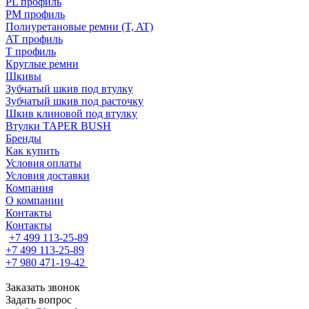
PL профиль
PM профиль
Полиуретановые ремни (T, AT)
AT профиль
T профиль
Круглые ремни
Шкивы
Зубчатый шкив под втулку
Зубчатый шкив под расточку
Шкив клиновой под втулку
Втулки TAPER BUSH
Бренды
Как купить
Условия оплаты
Условия доставки
Компания
О компании
Контакты
Контакты
+7 499 113-25-89
+7 499 113-25-89
+7 980 471-19-42
Заказать звонок
Задать вопрос