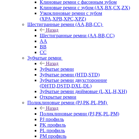
Клиновые ремни с фасонным зубом
Клиновые ремни с зубом (AX,BX,CX,ZX)
Узкоклиновые ремни с зубом
(XPA,XPB,XPC,XPZ)
Шестигранные ремни (AA,BB,CC)
Назад
Шестигранные ремни (AA,BB,CC)
AA
BB
CC
Зубчатые ремни
Назад
Зубчатые ремни
Зубчатые ремни (HTD,STD)
Зубчатые ремни двухсторонние
(DHTD,DSTD,DXL,DL)
Зубчатые ремни дюймовые (L,XL,H,XH)
Открытые ремни
Поликлиновые ремни (PJ,PK,PL,PM)
Назад
Поликлиновые ремни (PJ,PK,PL,PM)
PJ профиль
PK профиль
PL профиль
PM профиль