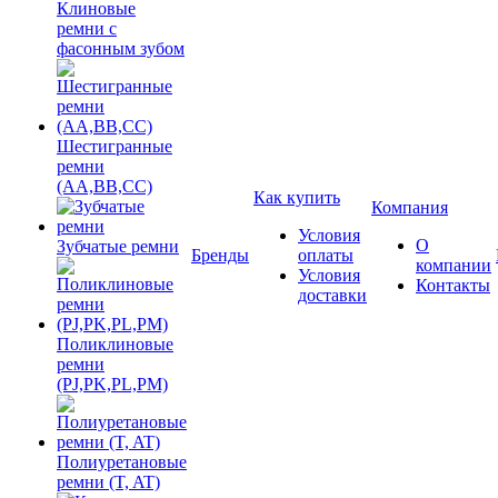
Клиновые
ремни с
фасонным зубом
Шестигранные
ремни
(AA,BB,CC)
Как купить
Компания
Условия
О
Зубчатые ремни
Бренды
оплаты
компании
Условия
Контакты
доставки
Поликлиновые
ремни
(PJ,PK,PL,PM)
Полиуретановые
ремни (T, AT)