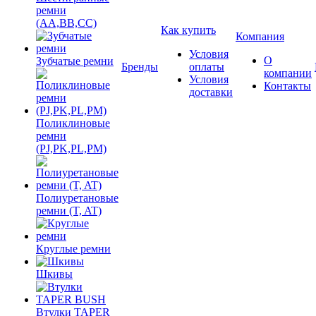
ремни
(AA,BB,CC)
Как купить
Компания
Условия
О
Зубчатые ремни
Бренды
оплаты
компании
Условия
Контакты
доставки
Поликлиновые
ремни
(PJ,PK,PL,PM)
Полиуретановые
ремни (T, AT)
Круглые ремни
Шкивы
Втулки TAPER