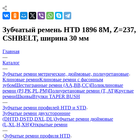
Зубчатый ремень HTD 1896 8M, Z=237,
CSHBELT, ширина 30 мм
Главная
—
Каталог
—
Зубчатые ремни метрические, дюймовые, полиуретановые
Клиновые ремни
Клиновые ремни с фасонным
зубом
Шестигранные ремни (AA,BB,CC)
Поликлиновые
ремни (PJ,PK,PL,PM)
Полиуретановые ремни (T, AT)
Круглые
ремни
Шкивы
Втулки TAPER BUSH
—
Зубчатые ремни профилей HTD и STD
Зубчатые ремни двухсторонние
(DHTD,DSTD,DXL,DL)
Зубчатые ремни дюймовые
(L,XL,H,XH)
Открытые ремни
—
Зубчатые ремни профиля HTD