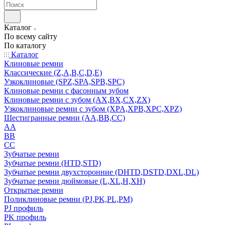
Каталог
По всему сайту
По каталогу
Каталог
Клиновые ремни
Классические (Z,A,B,C,D,E)
Узкоклиновые (SPZ,SPA,SPB,SPC)
Клиновые ремни с фасонным зубом
Клиновые ремни с зубом (AX,BX,CX,ZX)
Узкоклиновые ремни с зубом (XPA,XPB,XPC,XPZ)
Шестигранные ремни (AA,BB,CC)
AA
BB
CC
Зубчатые ремни
Зубчатые ремни (HTD,STD)
Зубчатые ремни двухсторонние (DHTD,DSTD,DXL,DL)
Зубчатые ремни дюймовые (L,XL,H,XH)
Открытые ремни
Поликлиновые ремни (PJ,PK,PL,PM)
PJ профиль
PK профиль