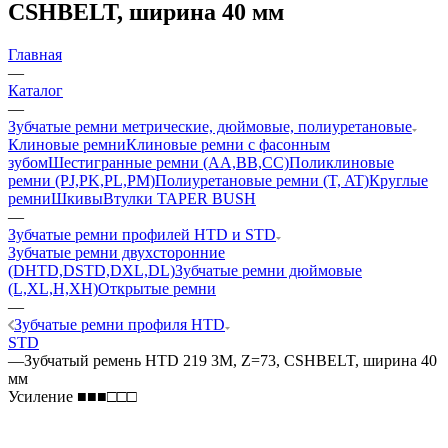
CSHBELT, ширина 40 мм
Главная
—
Каталог
—
Зубчатые ремни метрические, дюймовые, полиуретановые
Клиновые ремни
Клиновые ремни с фасонным
зубом
Шестигранные ремни (AA,BB,CC)
Поликлиновые
ремни (PJ,PK,PL,PM)
Полиуретановые ремни (T, AT)
Круглые
ремни
Шкивы
Втулки TAPER BUSH
—
Зубчатые ремни профилей HTD и STD
Зубчатые ремни двухсторонние
(DHTD,DSTD,DXL,DL)
Зубчатые ремни дюймовые
(L,XL,H,XH)
Открытые ремни
—
Зубчатые ремни профиля HTD
STD
—
Зубчатый ремень HTD 219 3M, Z=73, CSHBELT, ширина 40
мм
Усиление ■■■□□□