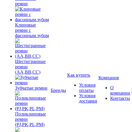
ремни
Клиновые
ремни с
фасонным зубом
Шестигранные
ремни
(AA,BB,CC)
Как купить
Компания
Условия
О
Зубчатые ремни
Бренды
оплаты
компании
Условия
Контакты
доставки
Поликлиновые
ремни
(PJ,PK,PL,PM)