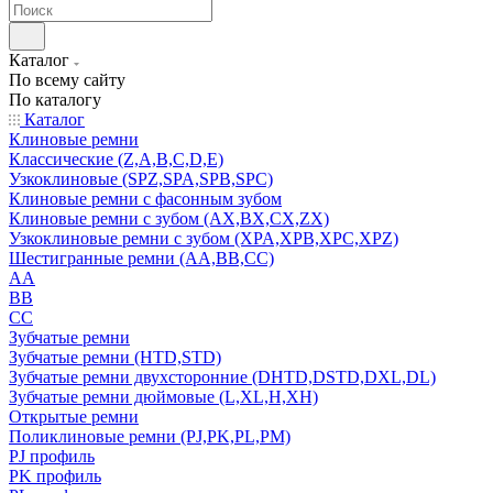
Каталог
По всему сайту
По каталогу
Каталог
Клиновые ремни
Классические (Z,A,B,C,D,E)
Узкоклиновые (SPZ,SPA,SPB,SPC)
Клиновые ремни с фасонным зубом
Клиновые ремни с зубом (AX,BX,CX,ZX)
Узкоклиновые ремни с зубом (XPA,XPB,XPC,XPZ)
Шестигранные ремни (AA,BB,CC)
AA
BB
CC
Зубчатые ремни
Зубчатые ремни (HTD,STD)
Зубчатые ремни двухсторонние (DHTD,DSTD,DXL,DL)
Зубчатые ремни дюймовые (L,XL,H,XH)
Открытые ремни
Поликлиновые ремни (PJ,PK,PL,PM)
PJ профиль
PK профиль