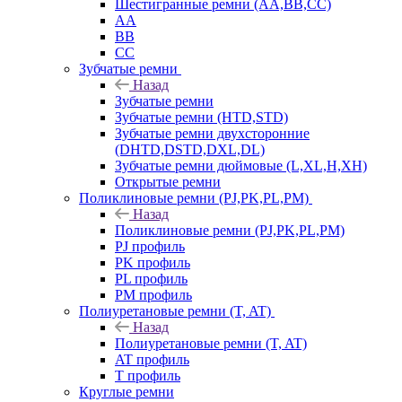
Шестигранные ремни (AA,BB,CC)
AA
BB
CC
Зубчатые ремни
Назад
Зубчатые ремни
Зубчатые ремни (HTD,STD)
Зубчатые ремни двухсторонние
(DHTD,DSTD,DXL,DL)
Зубчатые ремни дюймовые (L,XL,H,XH)
Открытые ремни
Поликлиновые ремни (PJ,PK,PL,PM)
Назад
Поликлиновые ремни (PJ,PK,PL,PM)
PJ профиль
PK профиль
PL профиль
PM профиль
Полиуретановые ремни (T, AT)
Назад
Полиуретановые ремни (T, AT)
AT профиль
T профиль
Круглые ремни