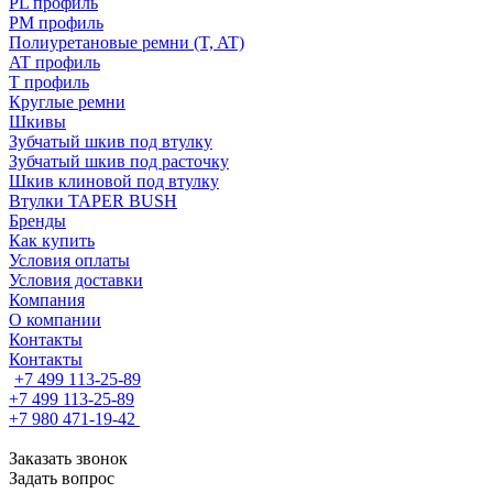
PL профиль
PM профиль
Полиуретановые ремни (T, AT)
AT профиль
T профиль
Круглые ремни
Шкивы
Зубчатый шкив под втулку
Зубчатый шкив под расточку
Шкив клиновой под втулку
Втулки TAPER BUSH
Бренды
Как купить
Условия оплаты
Условия доставки
Компания
О компании
Контакты
Контакты
+7 499 113-25-89
+7 499 113-25-89
+7 980 471-19-42
Заказать звонок
Задать вопрос