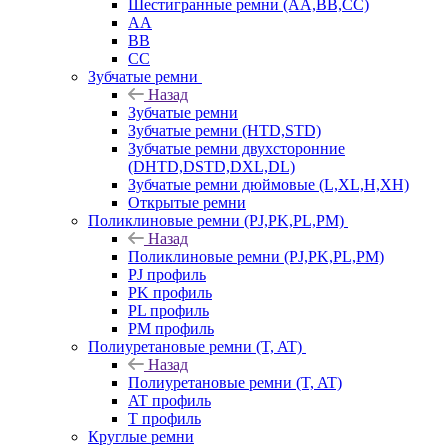
Шестигранные ремни (AA,BB,CC)
AA
BB
CC
Зубчатые ремни
Назад
Зубчатые ремни
Зубчатые ремни (HTD,STD)
Зубчатые ремни двухсторонние
(DHTD,DSTD,DXL,DL)
Зубчатые ремни дюймовые (L,XL,H,XH)
Открытые ремни
Поликлиновые ремни (PJ,PK,PL,PM)
Назад
Поликлиновые ремни (PJ,PK,PL,PM)
PJ профиль
PK профиль
PL профиль
PM профиль
Полиуретановые ремни (T, AT)
Назад
Полиуретановые ремни (T, AT)
AT профиль
T профиль
Круглые ремни