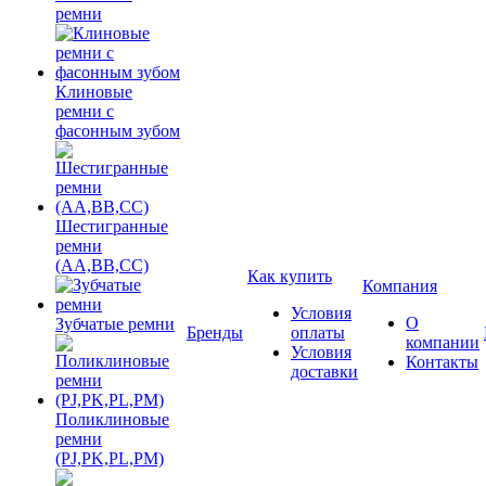
ремни
Клиновые
ремни с
фасонным зубом
Шестигранные
ремни
(AA,BB,CC)
Как купить
Компания
Условия
О
Зубчатые ремни
Бренды
оплаты
компании
Условия
Контакты
доставки
Поликлиновые
ремни
(PJ,PK,PL,PM)