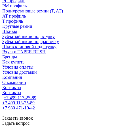
PL профиль
PM профиль
Полиуретановые ремни (T, AT)
AT профиль
T профиль
Круглые ремни
Шкивы
Зубчатый шкив под втулку
Зубчатый шкив под расточку
Шкив клиновой под втулку
Втулки TAPER BUSH
Бренды
Как купить
Условия оплаты
Условия доставки
Компания
О компании
Контакты
Контакты
+7 499 113-25-89
+7 499 113-25-89
+7 980 471-19-42
Заказать звонок
Задать вопрос