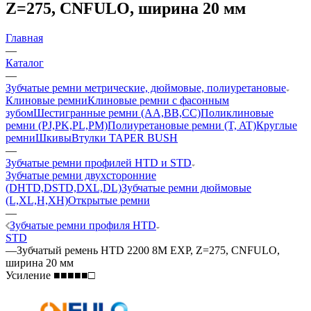
Z=275, CNFULO, ширина 20 мм
Главная
—
Каталог
—
Зубчатые ремни метрические, дюймовые, полиуретановые
Клиновые ремни
Клиновые ремни с фасонным
зубом
Шестигранные ремни (AA,BB,CC)
Поликлиновые
ремни (PJ,PK,PL,PM)
Полиуретановые ремни (T, AT)
Круглые
ремни
Шкивы
Втулки TAPER BUSH
—
Зубчатые ремни профилей HTD и STD
Зубчатые ремни двухсторонние
(DHTD,DSTD,DXL,DL)
Зубчатые ремни дюймовые
(L,XL,H,XH)
Открытые ремни
—
Зубчатые ремни профиля HTD
STD
—
Зубчатый ремень HTD 2200 8M EXP, Z=275, CNFULO,
ширина 20 мм
Усиление ■■■■■□