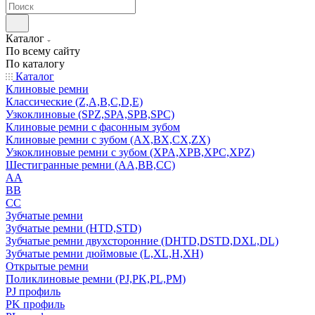
Каталог
По всему сайту
По каталогу
Каталог
Клиновые ремни
Классические (Z,A,B,C,D,E)
Узкоклиновые (SPZ,SPA,SPB,SPC)
Клиновые ремни с фасонным зубом
Клиновые ремни с зубом (AX,BX,CX,ZX)
Узкоклиновые ремни с зубом (XPA,XPB,XPC,XPZ)
Шестигранные ремни (AA,BB,CC)
AA
BB
CC
Зубчатые ремни
Зубчатые ремни (HTD,STD)
Зубчатые ремни двухсторонние (DHTD,DSTD,DXL,DL)
Зубчатые ремни дюймовые (L,XL,H,XH)
Открытые ремни
Поликлиновые ремни (PJ,PK,PL,PM)
PJ профиль
PK профиль