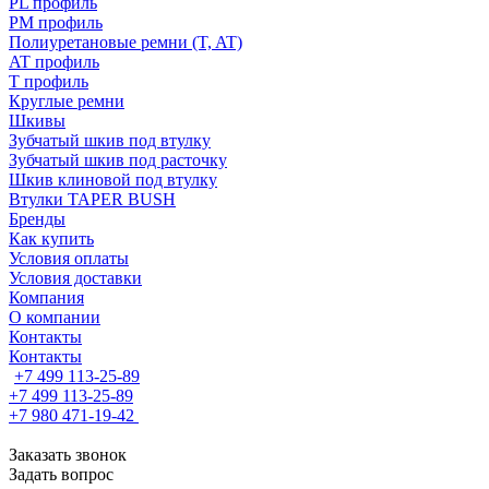
PL профиль
PM профиль
Полиуретановые ремни (T, AT)
AT профиль
T профиль
Круглые ремни
Шкивы
Зубчатый шкив под втулку
Зубчатый шкив под расточку
Шкив клиновой под втулку
Втулки TAPER BUSH
Бренды
Как купить
Условия оплаты
Условия доставки
Компания
О компании
Контакты
Контакты
+7 499 113-25-89
+7 499 113-25-89
+7 980 471-19-42
Заказать звонок
Задать вопрос