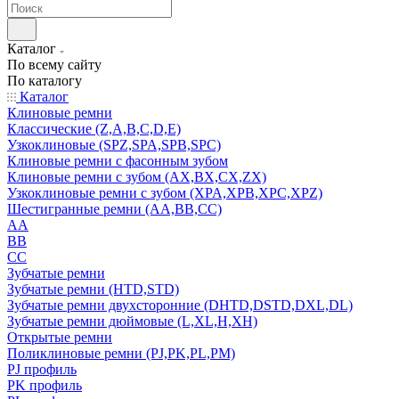
Каталог
По всему сайту
По каталогу
Каталог
Клиновые ремни
Классические (Z,A,B,C,D,E)
Узкоклиновые (SPZ,SPA,SPB,SPC)
Клиновые ремни с фасонным зубом
Клиновые ремни с зубом (AX,BX,CX,ZX)
Узкоклиновые ремни с зубом (XPA,XPB,XPC,XPZ)
Шестигранные ремни (AA,BB,CC)
AA
BB
CC
Зубчатые ремни
Зубчатые ремни (HTD,STD)
Зубчатые ремни двухсторонние (DHTD,DSTD,DXL,DL)
Зубчатые ремни дюймовые (L,XL,H,XH)
Открытые ремни
Поликлиновые ремни (PJ,PK,PL,PM)
PJ профиль
PK профиль