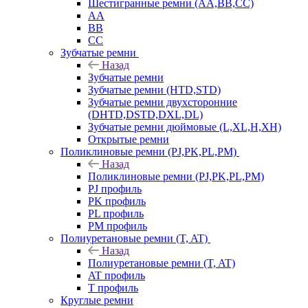
Шестигранные ремни (AA,BB,CC)
AA
BB
CC
Зубчатые ремни
Назад
Зубчатые ремни
Зубчатые ремни (HTD,STD)
Зубчатые ремни двухсторонние
(DHTD,DSTD,DXL,DL)
Зубчатые ремни дюймовые (L,XL,H,XH)
Открытые ремни
Поликлиновые ремни (PJ,PK,PL,PM)
Назад
Поликлиновые ремни (PJ,PK,PL,PM)
PJ профиль
PK профиль
PL профиль
PM профиль
Полиуретановые ремни (T, AT)
Назад
Полиуретановые ремни (T, AT)
AT профиль
T профиль
Круглые ремни