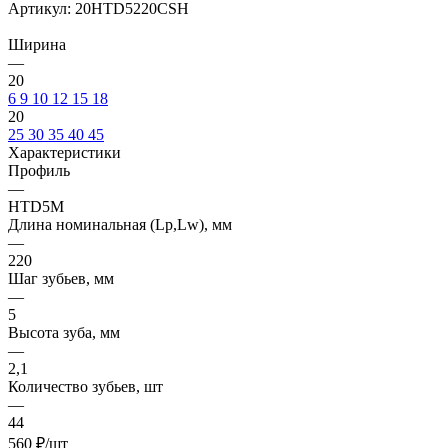
Артикул:
20HTD5220CSH
Ширина
—
20
6
9
10
12
15
18
20
25
30
35
40
45
Характеристики
Профиль
—
HTD5M
Длина номинальная (Lp,Lw), мм
—
220
Шаг зубьев, мм
—
5
Высота зуба, мм
—
2,1
Количество зубьев, шт
—
44
560
₽
/шт