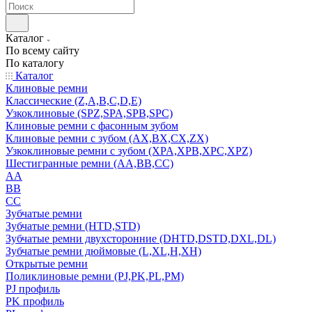
Каталог
По всему сайту
По каталогу
Каталог
Клиновые ремни
Классические (Z,A,B,C,D,E)
Узкоклиновые (SPZ,SPA,SPB,SPC)
Клиновые ремни с фасонным зубом
Клиновые ремни с зубом (AX,BX,CX,ZX)
Узкоклиновые ремни с зубом (XPA,XPB,XPC,XPZ)
Шестигранные ремни (AA,BB,CC)
AA
BB
CC
Зубчатые ремни
Зубчатые ремни (HTD,STD)
Зубчатые ремни двухсторонние (DHTD,DSTD,DXL,DL)
Зубчатые ремни дюймовые (L,XL,H,XH)
Открытые ремни
Поликлиновые ремни (PJ,PK,PL,PM)
PJ профиль
PK профиль