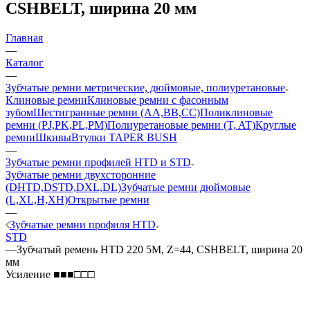
CSHBELT, ширина 20 мм
Главная
—
Каталог
—
Зубчатые ремни метрические, дюймовые, полиуретановые
Клиновые ремни
Клиновые ремни с фасонным
зубом
Шестигранные ремни (AA,BB,CC)
Поликлиновые
ремни (PJ,PK,PL,PM)
Полиуретановые ремни (T, AT)
Круглые
ремни
Шкивы
Втулки TAPER BUSH
—
Зубчатые ремни профилей HTD и STD
Зубчатые ремни двухсторонние
(DHTD,DSTD,DXL,DL)
Зубчатые ремни дюймовые
(L,XL,H,XH)
Открытые ремни
—
Зубчатые ремни профиля HTD
STD
—
Зубчатый ремень HTD 220 5M, Z=44, CSHBELT, ширина 20
мм
Усиление ■■■□□□