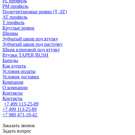
PL профиль
PM профиль
Полиуретановые ремни (T, AT)
AT профиль
T профиль
Круглые ремни
Шкивы
Зубчатый шкив под втулку
Зубчатый шкив под расточку
Шкив клиновой под втулку
Втулки TAPER BUSH
Бренды
Как купить
Условия оплаты
Условия доставки
Компания
О компании
Контакты
Контакты
+7 499 113-25-89
+7 499 113-25-89
+7 980 471-19-42
Заказать звонок
Задать вопрос