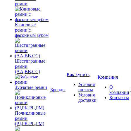
ремни
Клиновые
ремни с
фасонным зубом
Шестигранные
ремни
(AA,BB,CC)
Как купить
Компания
Условия
О
Зубчатые ремни
Бренды
оплаты
компании
Условия
Контакты
доставки
Поликлиновые
ремни
(PJ,PK,PL,PM)