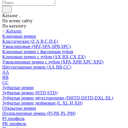
Каталог
По всему сайту
По каталогу
Каталог
Клиновые ремни
Классические (Z,A,B,C,D,E)
Узкоклиновые (SPZ,SPA,SPB,SPC)
Клиновые ремни с фасонным зубом
Клиновые ремни с зубом (AX,BX,CX,ZX)
Узкоклиновые ремни с зубом (XPA,XPB,XPC,XPZ)
Шестигранные ремни (AA,BB,CC)
AA
BB
CC
Зубчатые ремни
Зубчатые ремни (HTD,STD)
Зубчатые ремни двухсторонние (DHTD,DSTD,DXL,DL)
Зубчатые ремни дюймовые (L,XL,H,XH)
Открытые ремни
Поликлиновые ремни (PJ,PK,PL,PM)
PJ профиль
PK профиль