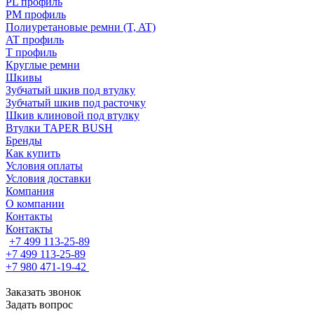
PL профиль
PM профиль
Полиуретановые ремни (T, AT)
AT профиль
T профиль
Круглые ремни
Шкивы
Зубчатый шкив под втулку
Зубчатый шкив под расточку
Шкив клиновой под втулку
Втулки TAPER BUSH
Бренды
Как купить
Условия оплаты
Условия доставки
Компания
О компании
Контакты
Контакты
+7 499 113-25-89
+7 499 113-25-89
+7 980 471-19-42
Заказать звонок
Задать вопрос