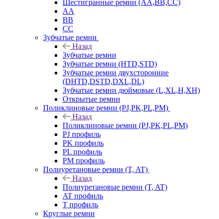
Шестигранные ремни (AA,BB,CC)
AA
BB
CC
Зубчатые ремни
Назад
Зубчатые ремни
Зубчатые ремни (HTD,STD)
Зубчатые ремни двухсторонние
(DHTD,DSTD,DXL,DL)
Зубчатые ремни дюймовые (L,XL,H,XH)
Открытые ремни
Поликлиновые ремни (PJ,PK,PL,PM)
Назад
Поликлиновые ремни (PJ,PK,PL,PM)
PJ профиль
PK профиль
PL профиль
PM профиль
Полиуретановые ремни (T, AT)
Назад
Полиуретановые ремни (T, AT)
AT профиль
T профиль
Круглые ремни