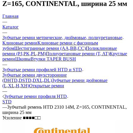
Z=165, CONTINENTAL, ширина 25 мм
Главная
—
Каталог
—
Зубчатые ремни метрические, дюймовые, полиуретановые
Клиновые ремни
Клиновые ремни с фасонным
зубом
Шестигранные ремни (AA,BB,CC)
Поликлиновые
ремни (PJ,PK,PL,PM)
Полиуретановые ремни (T, AT)
Круглые
ремни
Шкивы
Втулки TAPER BUSH
—
Зубчатые ремни профилей HTD и STD
Зубчатые ремни двухсторонние
(DHTD,DSTD,DXL,DL)
Зубчатые ремни дюймовые
(L,XL,H,XH)
Открытые ремни
—
Зубчатые ремни профиля HTD
STD
—
Зубчатый ремень HTD 2310 14M, Z=165, CONTINENTAL,
ширина 25 мм
Усиление ■■■■□□