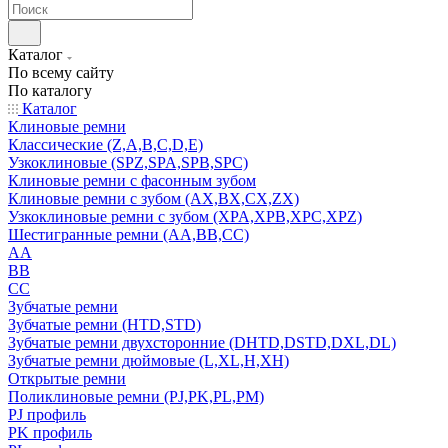
Каталог
По всему сайту
По каталогу
Каталог
Клиновые ремни
Классические (Z,A,B,C,D,E)
Узкоклиновые (SPZ,SPA,SPB,SPC)
Клиновые ремни с фасонным зубом
Клиновые ремни с зубом (AX,BX,CX,ZX)
Узкоклиновые ремни с зубом (XPA,XPB,XPC,XPZ)
Шестигранные ремни (AA,BB,CC)
AA
BB
CC
Зубчатые ремни
Зубчатые ремни (HTD,STD)
Зубчатые ремни двухсторонние (DHTD,DSTD,DXL,DL)
Зубчатые ремни дюймовые (L,XL,H,XH)
Открытые ремни
Поликлиновые ремни (PJ,PK,PL,PM)
PJ профиль
PK профиль