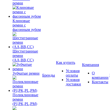
ремни
Клиновые
ремни с
фасонным зубом
Шестигранные
ремни
(AA,BB,CC)
Как купить
Компания
Условия
О
Зубчатые ремни
Бренды
оплаты
компании
Условия
Контакты
доставки
Поликлиновые
ремни
(PJ,PK,PL,PM)