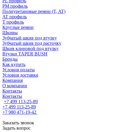
PL профиль
PM профиль
Полиуретановые ремни (T, AT)
AT профиль
T профиль
Круглые ремни
Шкивы
Зубчатый шкив под втулку
Зубчатый шкив под расточку
Шкив клиновой под втулку
Втулки TAPER BUSH
Бренды
Как купить
Условия оплаты
Условия доставки
Компания
О компании
Контакты
Контакты
+7 499 113-25-89
+7 499 113-25-89
+7 980 471-19-42
Заказать звонок
Задать вопрос