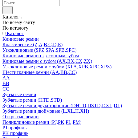
Каталог
По всему сайту
По каталогу
Каталог
Клиновые ремни
Классические (Z,A,B,C,D,E)
Узкоклиновые (SPZ,SPA,SPB,SPC)
Клиновые ремни с фасонным зубом
Клиновые ремни с зубом (AX,BX,CX,ZX)
Узкоклиновые ремни с зубом (XPA,XPB,XPC,XPZ)
Шестигранные ремни (AA,BB,CC)
AA
BB
CC
Зубчатые ремни
Зубчатые ремни (HTD,STD)
Зубчатые ремни двухсторонние (DHTD,DSTD,DXL,DL)
Зубчатые ремни дюймовые (L,XL,H,XH)
Открытые ремни
Поликлиновые ремни (PJ,PK,PL,PM)
PJ профиль
PK профиль