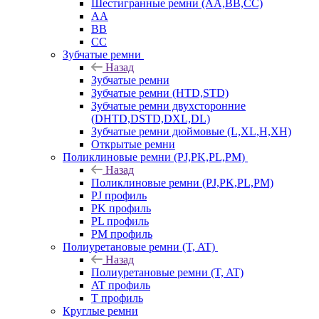
Шестигранные ремни (AA,BB,CC)
AA
BB
CC
Зубчатые ремни
Назад
Зубчатые ремни
Зубчатые ремни (HTD,STD)
Зубчатые ремни двухсторонние
(DHTD,DSTD,DXL,DL)
Зубчатые ремни дюймовые (L,XL,H,XH)
Открытые ремни
Поликлиновые ремни (PJ,PK,PL,PM)
Назад
Поликлиновые ремни (PJ,PK,PL,PM)
PJ профиль
PK профиль
PL профиль
PM профиль
Полиуретановые ремни (T, AT)
Назад
Полиуретановые ремни (T, AT)
AT профиль
T профиль
Круглые ремни