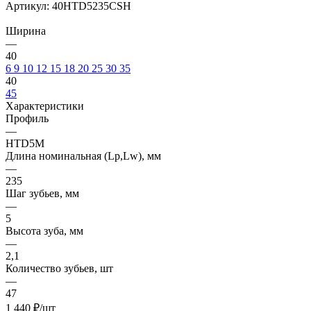
Артикул:
40HTD5235CSH
Ширина
—
40
6
9
10
12
15
18
20
25
30
35
40
45
Характеристики
Профиль
—
HTD5M
Длина номинальная (Lp,Lw), мм
—
235
Шаг зубьев, мм
—
5
Высота зуба, мм
—
2,1
Количество зубьев, шт
—
47
1 440
₽
/шт