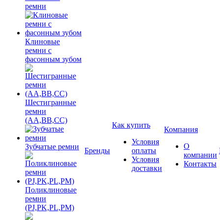
ремни
Клиновые
ремни с
фасонным зубом
Шестигранные
ремни
(AA,BB,CC)
Как купить
Компания
Условия
О
Зубчатые ремни
Бренды
оплаты
компании
Условия
Контакты
доставки
Поликлиновые
ремни
(PJ,PK,PL,PM)