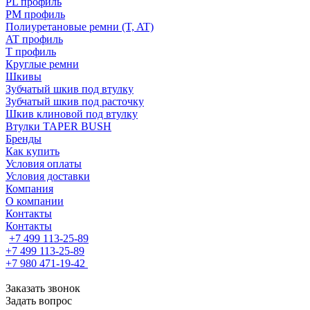
PL профиль
PM профиль
Полиуретановые ремни (T, AT)
AT профиль
T профиль
Круглые ремни
Шкивы
Зубчатый шкив под втулку
Зубчатый шкив под расточку
Шкив клиновой под втулку
Втулки TAPER BUSH
Бренды
Как купить
Условия оплаты
Условия доставки
Компания
О компании
Контакты
Контакты
+7 499 113-25-89
+7 499 113-25-89
+7 980 471-19-42
Заказать звонок
Задать вопрос