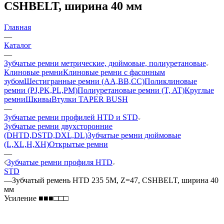
CSHBELT, ширина 40 мм
Главная
—
Каталог
—
Зубчатые ремни метрические, дюймовые, полиуретановые
Клиновые ремни
Клиновые ремни с фасонным
зубом
Шестигранные ремни (AA,BB,CC)
Поликлиновые
ремни (PJ,PK,PL,PM)
Полиуретановые ремни (T, AT)
Круглые
ремни
Шкивы
Втулки TAPER BUSH
—
Зубчатые ремни профилей HTD и STD
Зубчатые ремни двухсторонние
(DHTD,DSTD,DXL,DL)
Зубчатые ремни дюймовые
(L,XL,H,XH)
Открытые ремни
—
Зубчатые ремни профиля HTD
STD
—
Зубчатый ремень HTD 235 5M, Z=47, CSHBELT, ширина 40
мм
Усиление ■■■□□□