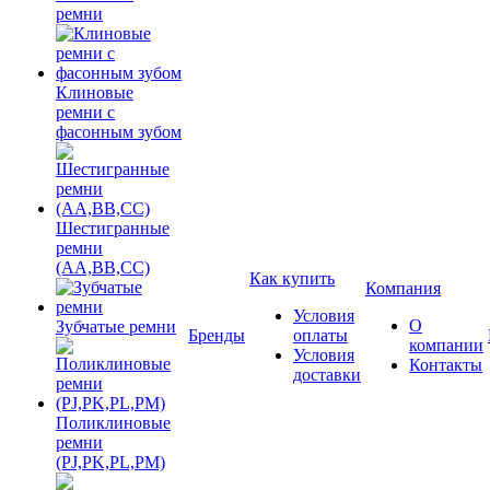
ремни
Клиновые
ремни с
фасонным зубом
Шестигранные
ремни
(AA,BB,CC)
Как купить
Компания
Условия
О
Зубчатые ремни
Бренды
оплаты
компании
Условия
Контакты
доставки
Поликлиновые
ремни
(PJ,PK,PL,PM)