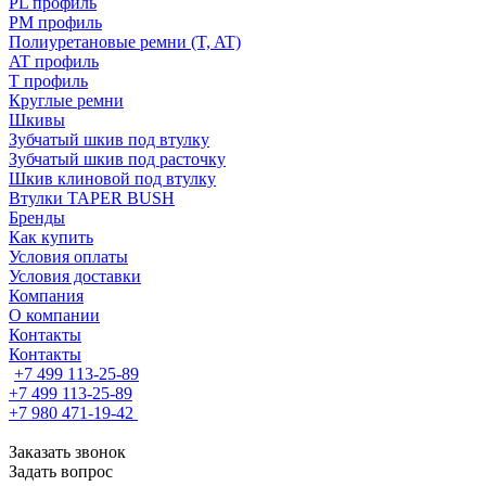
PL профиль
PM профиль
Полиуретановые ремни (T, AT)
AT профиль
T профиль
Круглые ремни
Шкивы
Зубчатый шкив под втулку
Зубчатый шкив под расточку
Шкив клиновой под втулку
Втулки TAPER BUSH
Бренды
Как купить
Условия оплаты
Условия доставки
Компания
О компании
Контакты
Контакты
+7 499 113-25-89
+7 499 113-25-89
+7 980 471-19-42
Заказать звонок
Задать вопрос