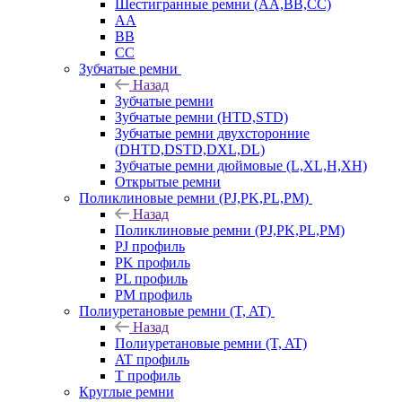
Шестигранные ремни (AA,BB,CC)
AA
BB
CC
Зубчатые ремни
Назад
Зубчатые ремни
Зубчатые ремни (HTD,STD)
Зубчатые ремни двухсторонние
(DHTD,DSTD,DXL,DL)
Зубчатые ремни дюймовые (L,XL,H,XH)
Открытые ремни
Поликлиновые ремни (PJ,PK,PL,PM)
Назад
Поликлиновые ремни (PJ,PK,PL,PM)
PJ профиль
PK профиль
PL профиль
PM профиль
Полиуретановые ремни (T, AT)
Назад
Полиуретановые ремни (T, AT)
AT профиль
T профиль
Круглые ремни