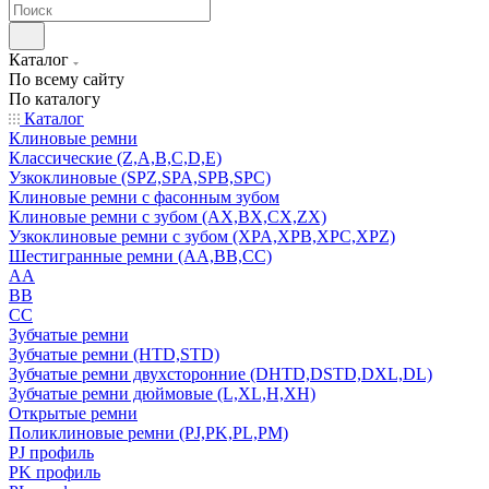
Каталог
По всему сайту
По каталогу
Каталог
Клиновые ремни
Классические (Z,A,B,C,D,E)
Узкоклиновые (SPZ,SPA,SPB,SPC)
Клиновые ремни с фасонным зубом
Клиновые ремни с зубом (AX,BX,CX,ZX)
Узкоклиновые ремни с зубом (XPA,XPB,XPC,XPZ)
Шестигранные ремни (AA,BB,CC)
AA
BB
CC
Зубчатые ремни
Зубчатые ремни (HTD,STD)
Зубчатые ремни двухсторонние (DHTD,DSTD,DXL,DL)
Зубчатые ремни дюймовые (L,XL,H,XH)
Открытые ремни
Поликлиновые ремни (PJ,PK,PL,PM)
PJ профиль
PK профиль