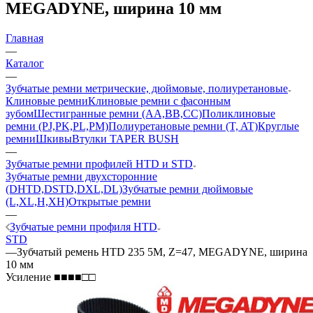
MEGADYNE, ширина 10 мм
Главная
—
Каталог
—
Зубчатые ремни метрические, дюймовые, полиуретановые
Клиновые ремни
Клиновые ремни с фасонным
зубом
Шестигранные ремни (AA,BB,CC)
Поликлиновые
ремни (PJ,PK,PL,PM)
Полиуретановые ремни (T, AT)
Круглые
ремни
Шкивы
Втулки TAPER BUSH
—
Зубчатые ремни профилей HTD и STD
Зубчатые ремни двухсторонние
(DHTD,DSTD,DXL,DL)
Зубчатые ремни дюймовые
(L,XL,H,XH)
Открытые ремни
—
Зубчатые ремни профиля HTD
STD
—
Зубчатый ремень HTD 235 5M, Z=47, MEGADYNE, ширина
10 мм
Усиление ■■■■□□