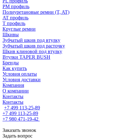
PL профиль
PM профиль
Полиуретановые ремни (T, AT)
AT профиль
T профиль
Круглые ремни
Шкивы
Зубчатый шкив под втулку
Зубчатый шкив под расточку
Шкив клиновой под втулку
Втулки TAPER BUSH
Бренды
Как купить
Условия оплаты
Условия доставки
Компания
О компании
Контакты
Контакты
+7 499 113-25-89
+7 499 113-25-89
+7 980 471-19-42
Заказать звонок
Задать вопрос