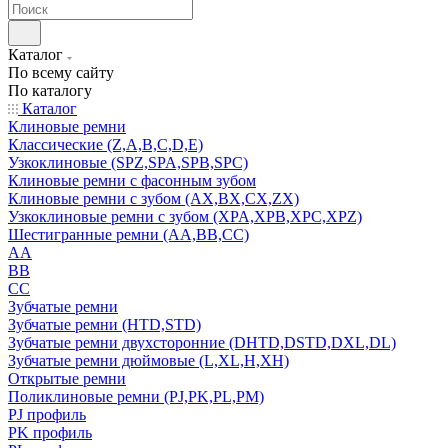
Каталог
По всему сайту
По каталогу
Каталог
Клиновые ремни
Классические (Z,A,B,C,D,E)
Узкоклиновые (SPZ,SPA,SPB,SPC)
Клиновые ремни с фасонным зубом
Клиновые ремни с зубом (AX,BX,CX,ZX)
Узкоклиновые ремни с зубом (XPA,XPB,XPC,XPZ)
Шестигранные ремни (AA,BB,CC)
AA
BB
CC
Зубчатые ремни
Зубчатые ремни (HTD,STD)
Зубчатые ремни двухсторонние (DHTD,DSTD,DXL,DL)
Зубчатые ремни дюймовые (L,XL,H,XH)
Открытые ремни
Поликлиновые ремни (PJ,PK,PL,PM)
PJ профиль
PK профиль