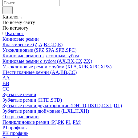
Каталог
По всему сайту
По каталогу
Каталог
Клиновые ремни
Классические (Z,A,B,C,D,E)
Узкоклиновые (SPZ,SPA,SPB,SPC)
Клиновые ремни с фасонным зубом
Клиновые ремни с зубом (AX,BX,CX,ZX)
Узкоклиновые ремни с зубом (XPA,XPB,XPC,XPZ)
Шестигранные ремни (AA,BB,CC)
AA
BB
CC
Зубчатые ремни
Зубчатые ремни (HTD,STD)
Зубчатые ремни двухсторонние (DHTD,DSTD,DXL,DL)
Зубчатые ремни дюймовые (L,XL,H,XH)
Открытые ремни
Поликлиновые ремни (PJ,PK,PL,PM)
PJ профиль
PK профиль