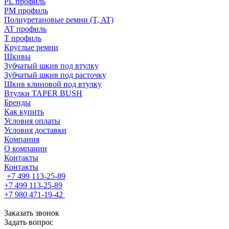
PL профиль
PM профиль
Полиуретановые ремни (T, AT)
AT профиль
T профиль
Круглые ремни
Шкивы
Зубчатый шкив под втулку
Зубчатый шкив под расточку
Шкив клиновой под втулку
Втулки TAPER BUSH
Бренды
Как купить
Условия оплаты
Условия доставки
Компания
О компании
Контакты
Контакты
+7 499 113-25-89
+7 499 113-25-89
+7 980 471-19-42
Заказать звонок
Задать вопрос