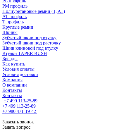
PL профиль
PM профиль
Полиуретановые ремни (T, AT)
AT профиль
T профиль
Круглые ремни
Шкивы
Зубчатый шкив под втулку
Зубчатый шкив под расточку
Шкив клиновой под втулку
Втулки TAPER BUSH
Бренды
Как купить
Условия оплаты
Условия доставки
Компания
О компании
Контакты
Контакты
+7 499 113-25-89
+7 499 113-25-89
+7 980 471-19-42
Заказать звонок
Задать вопрос