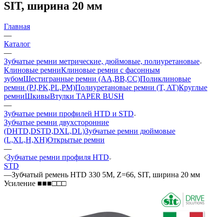
SIT, ширина 20 мм
Главная
—
Каталог
—
Зубчатые ремни метрические, дюймовые, полиуретановые
Клиновые ремни
Клиновые ремни с фасонным
зубом
Шестигранные ремни (AA,BB,CC)
Поликлиновые
ремни (PJ,PK,PL,PM)
Полиуретановые ремни (T, AT)
Круглые
ремни
Шкивы
Втулки TAPER BUSH
—
Зубчатые ремни профилей HTD и STD
Зубчатые ремни двухсторонние
(DHTD,DSTD,DXL,DL)
Зубчатые ремни дюймовые
(L,XL,H,XH)
Открытые ремни
—
Зубчатые ремни профиля HTD
STD
—
Зубчатый ремень HTD 330 5M, Z=66, SIT, ширина 20 мм
Усиление ■■■□□□