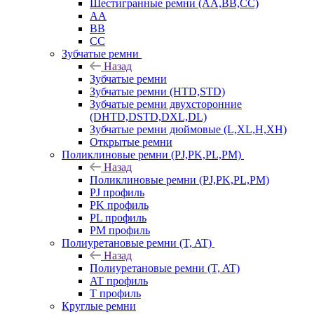
Шестигранные ремни (AA,BB,CC)
AA
BB
CC
Зубчатые ремни
Назад
Зубчатые ремни
Зубчатые ремни (HTD,STD)
Зубчатые ремни двухсторонние
(DHTD,DSTD,DXL,DL)
Зубчатые ремни дюймовые (L,XL,H,XH)
Открытые ремни
Поликлиновые ремни (PJ,PK,PL,PM)
Назад
Поликлиновые ремни (PJ,PK,PL,PM)
PJ профиль
PK профиль
PL профиль
PM профиль
Полиуретановые ремни (T, AT)
Назад
Полиуретановые ремни (T, AT)
AT профиль
T профиль
Круглые ремни