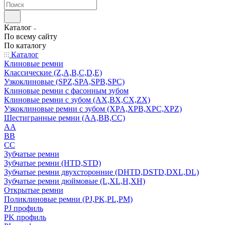
Каталог
По всему сайту
По каталогу
Каталог
Клиновые ремни
Классические (Z,A,B,C,D,E)
Узкоклиновые (SPZ,SPA,SPB,SPC)
Клиновые ремни с фасонным зубом
Клиновые ремни с зубом (AX,BX,CX,ZX)
Узкоклиновые ремни с зубом (XPA,XPB,XPC,XPZ)
Шестигранные ремни (AA,BB,CC)
AA
BB
CC
Зубчатые ремни
Зубчатые ремни (HTD,STD)
Зубчатые ремни двухсторонние (DHTD,DSTD,DXL,DL)
Зубчатые ремни дюймовые (L,XL,H,XH)
Открытые ремни
Поликлиновые ремни (PJ,PK,PL,PM)
PJ профиль
PK профиль