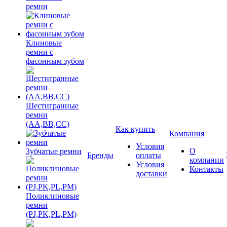
ремни
Клиновые
ремни с
фасонным зубом
Шестигранные
ремни
(AA,BB,CC)
Как купить
Компания
Условия
О
Зубчатые ремни
Бренды
оплаты
компании
Условия
Контакты
доставки
Поликлиновые
ремни
(PJ,PK,PL,PM)