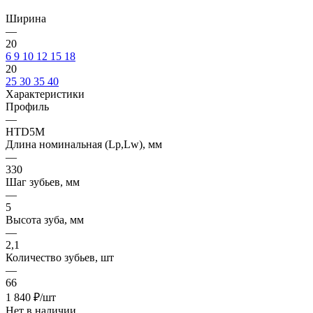
Ширина
—
20
6
9
10
12
15
18
20
25
30
35
40
Характеристики
Профиль
—
HTD5M
Длина номинальная (Lp,Lw), мм
—
330
Шаг зубьев, мм
—
5
Высота зуба, мм
—
2,1
Количество зубьев, шт
—
66
1 840
₽
/шт
Нет в наличии