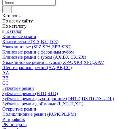
Каталог
По всему сайту
По каталогу
Каталог
Клиновые ремни
Классические (Z,A,B,C,D,E)
Узкоклиновые (SPZ,SPA,SPB,SPC)
Клиновые ремни с фасонным зубом
Клиновые ремни с зубом (AX,BX,CX,ZX)
Узкоклиновые ремни с зубом (XPA,XPB,XPC,XPZ)
Шестигранные ремни (AA,BB,CC)
AA
BB
CC
Зубчатые ремни
Зубчатые ремни (HTD,STD)
Зубчатые ремни двухсторонние (DHTD,DSTD,DXL,DL)
Зубчатые ремни дюймовые (L,XL,H,XH)
Открытые ремни
Поликлиновые ремни (PJ,PK,PL,PM)
PJ профиль
PK профиль