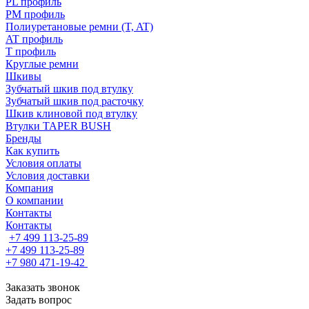
PL профиль
PM профиль
Полиуретановые ремни (T, AT)
AT профиль
T профиль
Круглые ремни
Шкивы
Зубчатый шкив под втулку
Зубчатый шкив под расточку
Шкив клиновой под втулку
Втулки TAPER BUSH
Бренды
Как купить
Условия оплаты
Условия доставки
Компания
О компании
Контакты
Контакты
+7 499 113-25-89
+7 499 113-25-89
+7 980 471-19-42
Заказать звонок
Задать вопрос