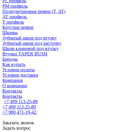
PL профиль
PM профиль
Полиуретановые ремни (T, AT)
AT профиль
T профиль
Круглые ремни
Шкивы
Зубчатый шкив под втулку
Зубчатый шкив под расточку
Шкив клиновой под втулку
Втулки TAPER BUSH
Бренды
Как купить
Условия оплаты
Условия доставки
Компания
О компании
Контакты
Контакты
+7 499 113-25-89
+7 499 113-25-89
+7 980 471-19-42
Заказать звонок
Задать вопрос