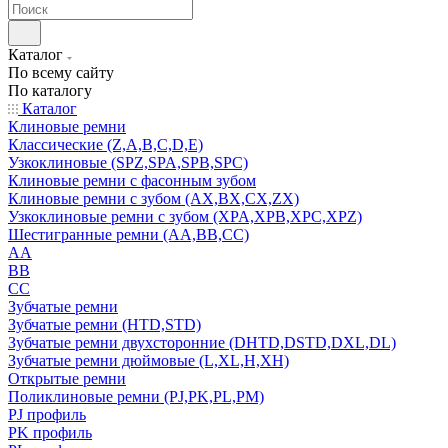
Каталог
По всему сайту
По каталогу
Каталог
Клиновые ремни
Классические (Z,A,B,C,D,E)
Узкоклиновые (SPZ,SPA,SPB,SPC)
Клиновые ремни с фасонным зубом
Клиновые ремни с зубом (AX,BX,CX,ZX)
Узкоклиновые ремни с зубом (XPA,XPB,XPC,XPZ)
Шестигранные ремни (AA,BB,CC)
AA
BB
CC
Зубчатые ремни
Зубчатые ремни (HTD,STD)
Зубчатые ремни двухсторонние (DHTD,DSTD,DXL,DL)
Зубчатые ремни дюймовые (L,XL,H,XH)
Открытые ремни
Поликлиновые ремни (PJ,PK,PL,PM)
PJ профиль
PK профиль