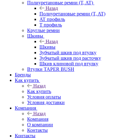
Полиуретановые ремни (T, AT)
Назад
Полиуретановые ремни (T, AT)
AT профиль
T профиль
Круглые ремни
Шкивы
Назад
Шкивы
Зубчатый шкив под втулку
Зубчатый шкив под расточку
Шкив клиновой под втулку
Втулки TAPER BUSH
Бренды
Как купить
Назад
Как купить
Условия оплаты
Условия доставки
Компания
Назад
Компания
О компании
Контакты
Контакты