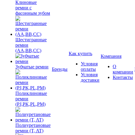
Клиновые
ремни с
фасонным зубом
Шестигранные
ремни
(AA,BB,CC)
Как купить
Компания
Условия
О
Зубчатые ремни
Бренды
оплаты
компании
Условия
Контакты
доставки
Поликлиновые
ремни
(PJ,PK,PL,PM)
Полиуретановые
ремни (T, AT)