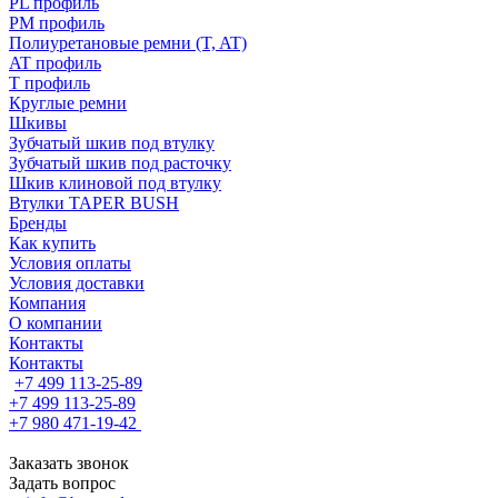
PL профиль
PM профиль
Полиуретановые ремни (T, AT)
AT профиль
T профиль
Круглые ремни
Шкивы
Зубчатый шкив под втулку
Зубчатый шкив под расточку
Шкив клиновой под втулку
Втулки TAPER BUSH
Бренды
Как купить
Условия оплаты
Условия доставки
Компания
О компании
Контакты
Контакты
+7 499 113-25-89
+7 499 113-25-89
+7 980 471-19-42
Заказать звонок
Задать вопрос