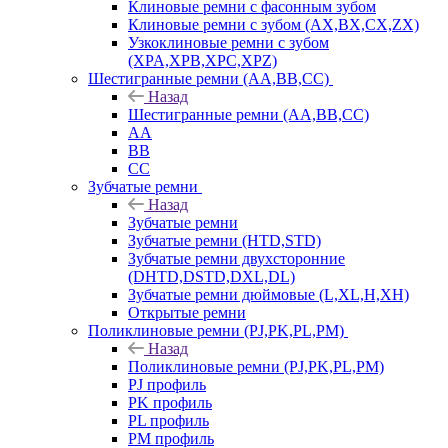
Клиновые ремни с фасонным зубом
Клиновые ремни с зубом (AX,BX,CX,ZX)
Узкоклиновые ремни с зубом
(XPA,XPB,XPC,XPZ)
Шестигранные ремни (AA,BB,CC)
Назад
Шестигранные ремни (AA,BB,CC)
AA
BB
CC
Зубчатые ремни
Назад
Зубчатые ремни
Зубчатые ремни (HTD,STD)
Зубчатые ремни двухсторонние
(DHTD,DSTD,DXL,DL)
Зубчатые ремни дюймовые (L,XL,H,XH)
Открытые ремни
Поликлиновые ремни (PJ,PK,PL,PM)
Назад
Поликлиновые ремни (PJ,PK,PL,PM)
PJ профиль
PK профиль
PL профиль
PM профиль