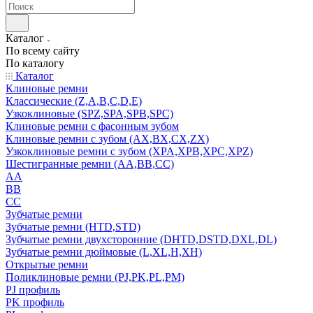
Каталог
По всему сайту
По каталогу
Каталог
Клиновые ремни
Классические (Z,A,B,C,D,E)
Узкоклиновые (SPZ,SPA,SPB,SPC)
Клиновые ремни с фасонным зубом
Клиновые ремни с зубом (AX,BX,CX,ZX)
Узкоклиновые ремни с зубом (XPA,XPB,XPC,XPZ)
Шестигранные ремни (AA,BB,CC)
AA
BB
CC
Зубчатые ремни
Зубчатые ремни (HTD,STD)
Зубчатые ремни двухсторонние (DHTD,DSTD,DXL,DL)
Зубчатые ремни дюймовые (L,XL,H,XH)
Открытые ремни
Поликлиновые ремни (PJ,PK,PL,PM)
PJ профиль
PK профиль