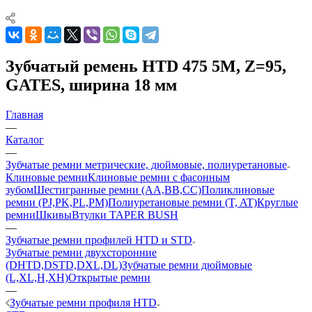
Зубчатый ремень HTD 475 5M, Z=95,
GATES, ширина 18 мм
Главная
—
Каталог
—
Зубчатые ремни метрические, дюймовые, полиуретановые
Клиновые ремни
Клиновые ремни с фасонным
зубом
Шестигранные ремни (AA,BB,CC)
Поликлиновые
ремни (PJ,PK,PL,PM)
Полиуретановые ремни (T, AT)
Круглые
ремни
Шкивы
Втулки TAPER BUSH
—
Зубчатые ремни профилей HTD и STD
Зубчатые ремни двухсторонние
(DHTD,DSTD,DXL,DL)
Зубчатые ремни дюймовые
(L,XL,H,XH)
Открытые ремни
—
Зубчатые ремни профиля HTD