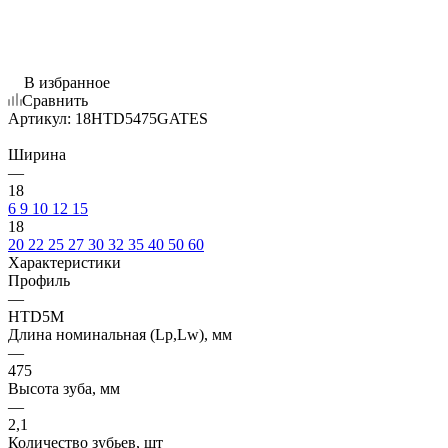
В избранное
Сравнить
Артикул:
18HTD5475GATES
Ширина
—
18
6
9
10
12
15
18
20
22
25
27
30
32
35
40
50
60
Характеристики
Профиль
—
HTD5M
Длина номинальная (Lp,Lw), мм
—
475
Высота зуба, мм
—
2,1
Количество зубьев, шт