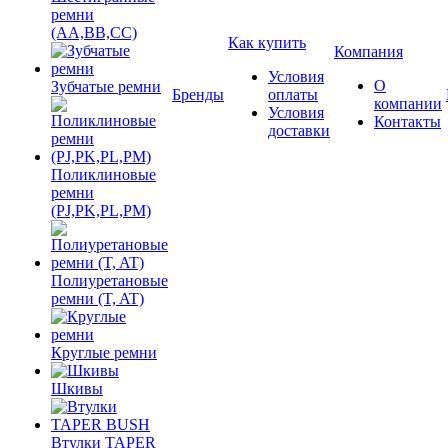
ремни
(AA,BB,CC)
Как купить
Компания
Условия
О
Зубчатые ремни
Бренды
оплаты
компании
Условия
Контакты
доставки
Поликлиновые
ремни
(PJ,PK,PL,PM)
Полиуретановые
ремни (T, AT)
Круглые ремни
Шкивы
Втулки TAPER