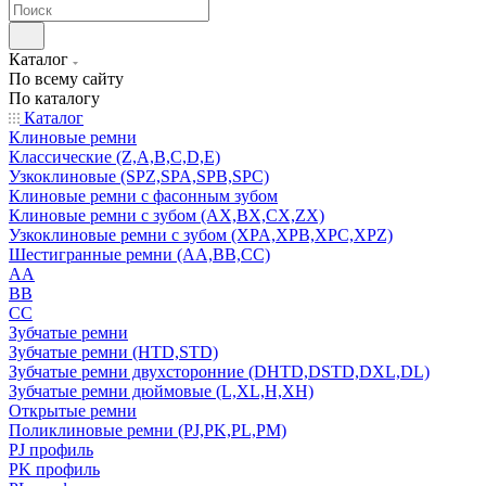
Каталог
По всему сайту
По каталогу
Каталог
Клиновые ремни
Классические (Z,A,B,C,D,E)
Узкоклиновые (SPZ,SPA,SPB,SPC)
Клиновые ремни с фасонным зубом
Клиновые ремни с зубом (AX,BX,CX,ZX)
Узкоклиновые ремни с зубом (XPA,XPB,XPC,XPZ)
Шестигранные ремни (AA,BB,CC)
AA
BB
CC
Зубчатые ремни
Зубчатые ремни (HTD,STD)
Зубчатые ремни двухсторонние (DHTD,DSTD,DXL,DL)
Зубчатые ремни дюймовые (L,XL,H,XH)
Открытые ремни
Поликлиновые ремни (PJ,PK,PL,PM)
PJ профиль
PK профиль