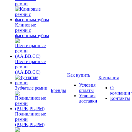
ремни
Клиновые
ремни с
фасонным зубом
Шестигранные
ремни
(AA,BB,CC)
Как купить
Компания
Условия
О
Зубчатые ремни
Бренды
оплаты
компании
Условия
Контакты
доставки
Поликлиновые
ремни
(PJ,PK,PL,PM)