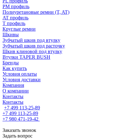
PL профиль
PM профиль
Полиуретановые ремни (T, AT)
AT профиль
T профиль
Круглые ремни
Шкивы
Зубчатый шкив под втулку
Зубчатый шкив под расточку
Шкив клиновой под втулку
Втулки TAPER BUSH
Бренды
Как купить
Условия оплаты
Условия доставки
Компания
О компании
Контакты
Контакты
+7 499 113-25-89
+7 499 113-25-89
+7 980 471-19-42
Заказать звонок
Задать вопрос