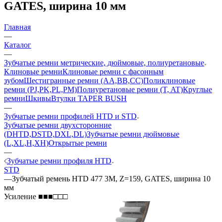
GATES, ширина 10 мм
Главная
—
Каталог
—
Зубчатые ремни метрические, дюймовые, полиуретановые
Клиновые ремни
Клиновые ремни с фасонным
зубом
Шестигранные ремни (AA,BB,CC)
Поликлиновые
ремни (PJ,PK,PL,PM)
Полиуретановые ремни (T, AT)
Круглые
ремни
Шкивы
Втулки TAPER BUSH
—
Зубчатые ремни профилей HTD и STD
Зубчатые ремни двухсторонние
(DHTD,DSTD,DXL,DL)
Зубчатые ремни дюймовые
(L,XL,H,XH)
Открытые ремни
—
Зубчатые ремни профиля HTD
STD
—
Зубчатый ремень HTD 477 3M, Z=159, GATES, ширина 10
мм
Усиление ■■■□□□