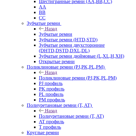
Шестигранные ремни (AA,BB,CC)
AA
BB
CC
Зубчатые ремни
Назад
Зубчатые ремни
Зубчатые ремни (HTD,STD)
Зубчатые ремни двухсторонние
(DHTD,DSTD,DXL,DL)
Зубчатые ремни дюймовые (L,XL,H,XH)
Открытые ремни
Поликлиновые ремни (PJ,PK,PL,PM)
Назад
Поликлиновые ремни (PJ,PK,PL,PM)
PJ профиль
PK профиль
PL профиль
PM профиль
Полиуретановые ремни (T, AT)
Назад
Полиуретановые ремни (T, AT)
AT профиль
T профиль
Круглые ремни