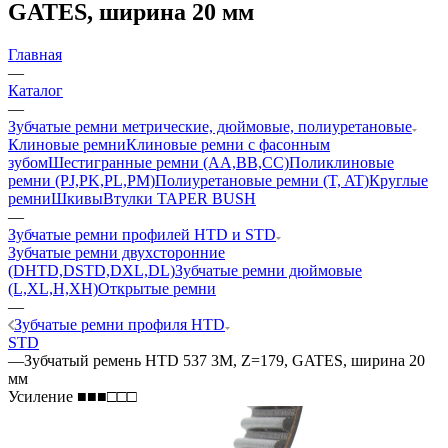
GATES, ширина 20 мм
Главная
—
Каталог
—
Зубчатые ремни метрические, дюймовые, полиуретановые
Клиновые ремни
Клиновые ремни с фасонным
зубом
Шестигранные ремни (AA,BB,CC)
Поликлиновые
ремни (PJ,PK,PL,PM)
Полиуретановые ремни (T, AT)
Круглые
ремни
Шкивы
Втулки TAPER BUSH
—
Зубчатые ремни профилей HTD и STD
Зубчатые ремни двухсторонние
(DHTD,DSTD,DXL,DL)
Зубчатые ремни дюймовые
(L,XL,H,XH)
Открытые ремни
—
Зубчатые ремни профиля HTD
STD
—
Зубчатый ремень HTD 537 3M, Z=179, GATES, ширина 20
мм
Усиление ■■■□□□