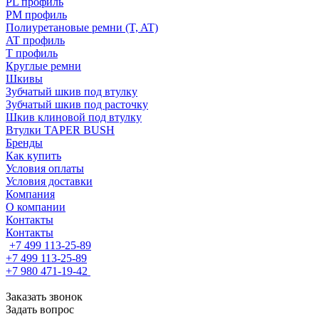
PL профиль
PM профиль
Полиуретановые ремни (T, AT)
AT профиль
T профиль
Круглые ремни
Шкивы
Зубчатый шкив под втулку
Зубчатый шкив под расточку
Шкив клиновой под втулку
Втулки TAPER BUSH
Бренды
Как купить
Условия оплаты
Условия доставки
Компания
О компании
Контакты
Контакты
+7 499 113-25-89
+7 499 113-25-89
+7 980 471-19-42
Заказать звонок
Задать вопрос