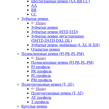
Шестигранные ремни (AA,BB,CC)
AA
BB
CC
Зубчатые ремни
Назад
Зубчатые ремни
Зубчатые ремни (HTD,STD)
Зубчатые ремни двухсторонние
(DHTD,DSTD,DXL,DL)
Зубчатые ремни дюймовые (L,XL,H,XH)
Открытые ремни
Поликлиновые ремни (PJ,PK,PL,PM)
Назад
Поликлиновые ремни (PJ,PK,PL,PM)
PJ профиль
PK профиль
PL профиль
PM профиль
Полиуретановые ремни (T, AT)
Назад
Полиуретановые ремни (T, AT)
AT профиль
T профиль
Круглые ремни