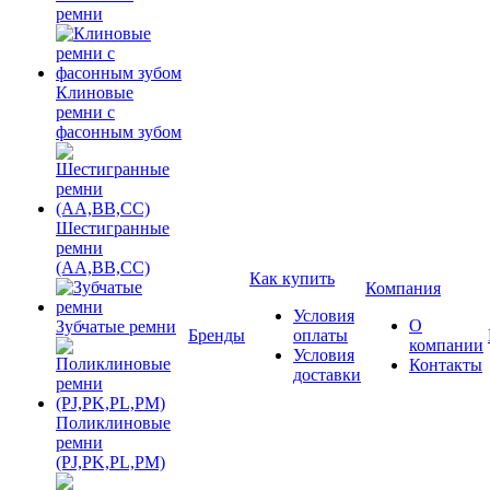
ремни
Клиновые
ремни с
фасонным зубом
Шестигранные
ремни
(AA,BB,CC)
Как купить
Компания
Условия
О
Зубчатые ремни
Бренды
оплаты
компании
Условия
Контакты
доставки
Поликлиновые
ремни
(PJ,PK,PL,PM)