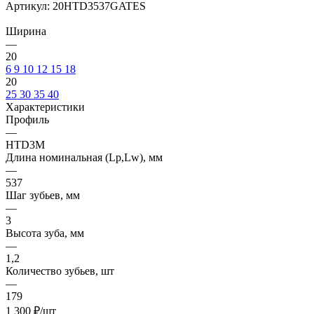
Артикул:
20HTD3537GATES
Ширина
—
20
6
9
10
12
15
18
20
25
30
35
40
Характеристики
Профиль
—
HTD3M
Длина номинальная (Lp,Lw), мм
—
537
Шаг зубьев, мм
—
3
Высота зуба, мм
—
1,2
Количество зубьев, шт
—
179
1 300
₽
/шт