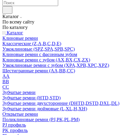
Каталог
По всему сайту
По каталогу
Каталог
Клиновые ремни
Классические (Z,A,B,C,D,E)
Узкоклиновые (SPZ,SPA,SPB,SPC)
Клиновые ремни с фасонным зубом
Клиновые ремни с зубом (AX,BX,CX,ZX)
Узкоклиновые ремни с зубом (XPA,XPB,XPC,XPZ)
Шестигранные ремни (AA,BB,CC)
AA
BB
CC
Зубчатые ремни
Зубчатые ремни (HTD,STD)
Зубчатые ремни двухсторонние (DHTD,DSTD,DXL,DL)
Зубчатые ремни дюймовые (L,XL,H,XH)
Открытые ремни
Поликлиновые ремни (PJ,PK,PL,PM)
PJ профиль
PK профиль