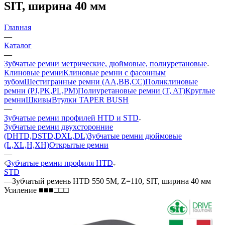
SIT, ширина 40 мм
Главная
—
Каталог
—
Зубчатые ремни метрические, дюймовые, полиуретановые
Клиновые ремни
Клиновые ремни с фасонным
зубом
Шестигранные ремни (AA,BB,CC)
Поликлиновые
ремни (PJ,PK,PL,PM)
Полиуретановые ремни (T, AT)
Круглые
ремни
Шкивы
Втулки TAPER BUSH
—
Зубчатые ремни профилей HTD и STD
Зубчатые ремни двухсторонние
(DHTD,DSTD,DXL,DL)
Зубчатые ремни дюймовые
(L,XL,H,XH)
Открытые ремни
—
Зубчатые ремни профиля HTD
STD
—
Зубчатый ремень HTD 550 5M, Z=110, SIT, ширина 40 мм
Усиление ■■■□□□