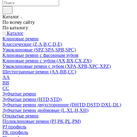
Каталог
По всему сайту
По каталогу
Каталог
Клиновые ремни
Классические (Z,A,B,C,D,E)
Узкоклиновые (SPZ,SPA,SPB,SPC)
Клиновые ремни с фасонным зубом
Клиновые ремни с зубом (AX,BX,CX,ZX)
Узкоклиновые ремни с зубом (XPA,XPB,XPC,XPZ)
Шестигранные ремни (AA,BB,CC)
AA
BB
CC
Зубчатые ремни
Зубчатые ремни (HTD,STD)
Зубчатые ремни двухсторонние (DHTD,DSTD,DXL,DL)
Зубчатые ремни дюймовые (L,XL,H,XH)
Открытые ремни
Поликлиновые ремни (PJ,PK,PL,PM)
PJ профиль
PK профиль