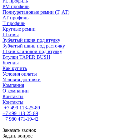
PL профиль
PM профиль
Полиуретановые ремни (T, AT)
AT профиль
T профиль
Круглые ремни
Шкивы
Зубчатый шкив под втулку
Зубчатый шкив под расточку
Шкив клиновой под втулку
Втулки TAPER BUSH
Бренды
Как купить
Условия оплаты
Условия доставки
Компания
О компании
Контакты
Контакты
+7 499 113-25-89
+7 499 113-25-89
+7 980 471-19-42
Заказать звонок
Задать вопрос