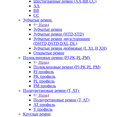
Шестигранные ремни (AA,BB,CC)
AA
BB
CC
Зубчатые ремни
Назад
Зубчатые ремни
Зубчатые ремни (HTD,STD)
Зубчатые ремни двухсторонние
(DHTD,DSTD,DXL,DL)
Зубчатые ремни дюймовые (L,XL,H,XH)
Открытые ремни
Поликлиновые ремни (PJ,PK,PL,PM)
Назад
Поликлиновые ремни (PJ,PK,PL,PM)
PJ профиль
PK профиль
PL профиль
PM профиль
Полиуретановые ремни (T, AT)
Назад
Полиуретановые ремни (T, AT)
AT профиль
T профиль
Круглые ремни