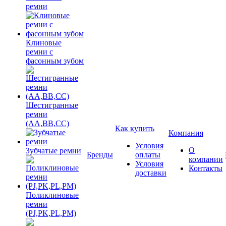
ремни
Клиновые
ремни с
фасонным зубом
Шестигранные
ремни
(AA,BB,CC)
Как купить
Компания
Условия
О
Зубчатые ремни
Бренды
оплаты
компании
Условия
Контакты
доставки
Поликлиновые
ремни
(PJ,PK,PL,PM)