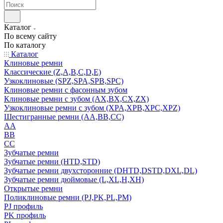
Каталог
По всему сайту
По каталогу
Каталог
Клиновые ремни
Классические (Z,A,B,C,D,E)
Узкоклиновые (SPZ,SPA,SPB,SPC)
Клиновые ремни с фасонным зубом
Клиновые ремни с зубом (AX,BX,CX,ZX)
Узкоклиновые ремни с зубом (XPA,XPB,XPC,XPZ)
Шестигранные ремни (AA,BB,CC)
AA
BB
CC
Зубчатые ремни
Зубчатые ремни (HTD,STD)
Зубчатые ремни двухсторонние (DHTD,DSTD,DXL,DL)
Зубчатые ремни дюймовые (L,XL,H,XH)
Открытые ремни
Поликлиновые ремни (PJ,PK,PL,PM)
PJ профиль
PK профиль