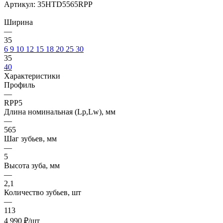
Артикул:
35HTD5565RPP
Ширина
—
35
6
9
10
12
15
18
20
25
30
35
40
Характеристики
Профиль
—
RPP5
Длина номинальная (Lp,Lw), мм
—
565
Шаг зубьев, мм
—
5
Высота зуба, мм
—
2,1
Количество зубьев, шт
—
113
4 990
₽
/шт