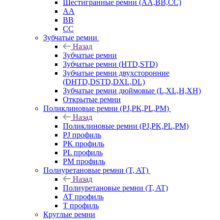
Шестигранные ремни (AA,BB,CC)
AA
BB
CC
Зубчатые ремни
Назад
Зубчатые ремни
Зубчатые ремни (HTD,STD)
Зубчатые ремни двухсторонние
(DHTD,DSTD,DXL,DL)
Зубчатые ремни дюймовые (L,XL,H,XH)
Открытые ремни
Поликлиновые ремни (PJ,PK,PL,PM)
Назад
Поликлиновые ремни (PJ,PK,PL,PM)
PJ профиль
PK профиль
PL профиль
PM профиль
Полиуретановые ремни (T, AT)
Назад
Полиуретановые ремни (T, AT)
AT профиль
T профиль
Круглые ремни