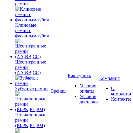
ремни
Клиновые
ремни с
фасонным зубом
Шестигранные
ремни
(AA,BB,CC)
Как купить
Компания
Условия
О
Зубчатые ремни
Бренды
оплаты
компании
Условия
Контакты
доставки
Поликлиновые
ремни
(PJ,PK,PL,PM)