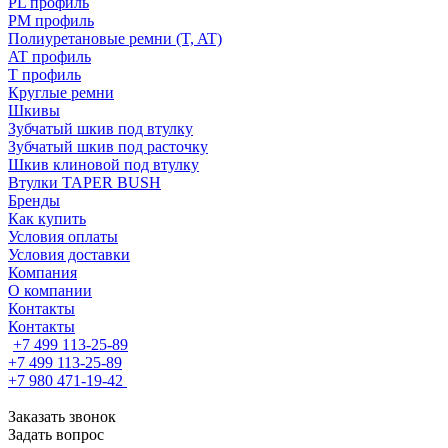
PL профиль
PM профиль
Полиуретановые ремни (T, AT)
AT профиль
T профиль
Круглые ремни
Шкивы
Зубчатый шкив под втулку
Зубчатый шкив под расточку
Шкив клиновой под втулку
Втулки TAPER BUSH
Бренды
Как купить
Условия оплаты
Условия доставки
Компания
О компании
Контакты
Контакты
+7 499 113-25-89
+7 499 113-25-89
+7 980 471-19-42
Заказать звонок
Задать вопрос