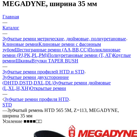
MEGADYNE, ширина 35 мм
Главная
—
Каталог
—
Зубчатые ремни метрические, дюймовые, полиуретановые
Клиновые ремни
Клиновые ремни с фасонным
зубом
Шестигранные ремни (AA,BB,CC)
Поликлиновые
ремни (PJ,PK,PL,PM)
Полиуретановые ремни (T, AT)
Круглые
ремни
Шкивы
Втулки TAPER BUSH
—
Зубчатые ремни профилей HTD и STD
Зубчатые ремни двухсторонние
(DHTD,DSTD,DXL,DL)
Зубчатые ремни дюймовые
(L,XL,H,XH)
Открытые ремни
—
Зубчатые ремни профиля HTD
STD
—
Зубчатый ремень HTD 565 5M, Z=113, MEGADYNE,
ширина 35 мм
Усиление ■■■■□□