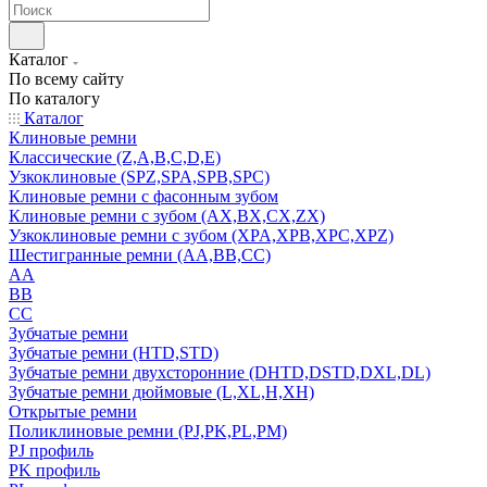
Каталог
По всему сайту
По каталогу
Каталог
Клиновые ремни
Классические (Z,A,B,C,D,E)
Узкоклиновые (SPZ,SPA,SPB,SPC)
Клиновые ремни с фасонным зубом
Клиновые ремни с зубом (AX,BX,CX,ZX)
Узкоклиновые ремни с зубом (XPA,XPB,XPC,XPZ)
Шестигранные ремни (AA,BB,CC)
AA
BB
CC
Зубчатые ремни
Зубчатые ремни (HTD,STD)
Зубчатые ремни двухсторонние (DHTD,DSTD,DXL,DL)
Зубчатые ремни дюймовые (L,XL,H,XH)
Открытые ремни
Поликлиновые ремни (PJ,PK,PL,PM)
PJ профиль
PK профиль