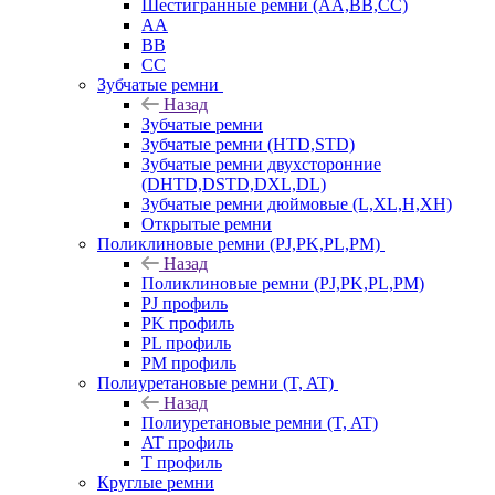
Шестигранные ремни (AA,BB,CC)
AA
BB
CC
Зубчатые ремни
Назад
Зубчатые ремни
Зубчатые ремни (HTD,STD)
Зубчатые ремни двухсторонние
(DHTD,DSTD,DXL,DL)
Зубчатые ремни дюймовые (L,XL,H,XH)
Открытые ремни
Поликлиновые ремни (PJ,PK,PL,PM)
Назад
Поликлиновые ремни (PJ,PK,PL,PM)
PJ профиль
PK профиль
PL профиль
PM профиль
Полиуретановые ремни (T, AT)
Назад
Полиуретановые ремни (T, AT)
AT профиль
T профиль
Круглые ремни