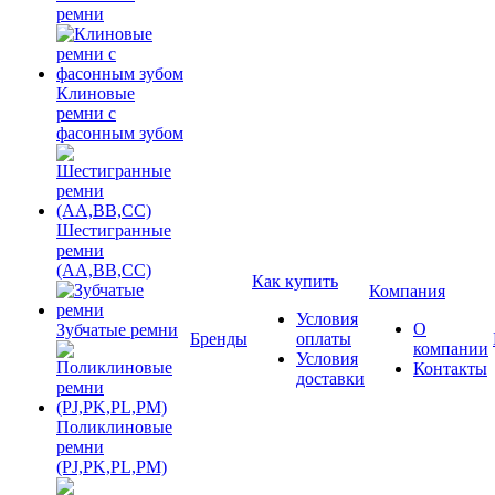
ремни
Клиновые
ремни с
фасонным зубом
Шестигранные
ремни
(AA,BB,CC)
Как купить
Компания
Условия
О
Зубчатые ремни
Бренды
оплаты
компании
Условия
Контакты
доставки
Поликлиновые
ремни
(PJ,PK,PL,PM)