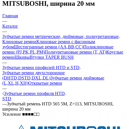
MITSUBOSHI, ширина 20 мм
Главная
—
Каталог
—
Зубчатые ремни метрические, дюймовые, полиуретановые
Клиновые ремни
Клиновые ремни с фасонным
зубом
Шестигранные ремни (AA,BB,CC)
Поликлиновые
ремни (PJ,PK,PL,PM)
Полиуретановые ремни (T, AT)
Круглые
ремни
Шкивы
Втулки TAPER BUSH
—
Зубчатые ремни профилей HTD и STD
Зубчатые ремни двухсторонние
(DHTD,DSTD,DXL,DL)
Зубчатые ремни дюймовые
(L,XL,H,XH)
Открытые ремни
—
Зубчатые ремни профиля HTD
STD
—
Зубчатый ремень HTD 565 5M, Z=113, MITSUBOSHI,
ширина 20 мм
Усиление ■■■■□□