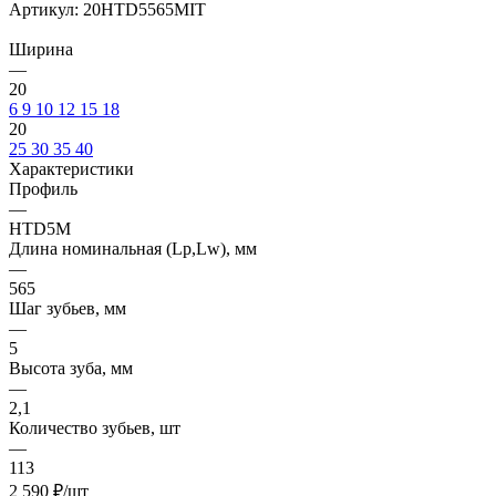
Артикул:
20HTD5565MIT
Ширина
—
20
6
9
10
12
15
18
20
25
30
35
40
Характеристики
Профиль
—
HTD5M
Длина номинальная (Lp,Lw), мм
—
565
Шаг зубьев, мм
—
5
Высота зуба, мм
—
2,1
Количество зубьев, шт
—
113
2 590
₽
/шт