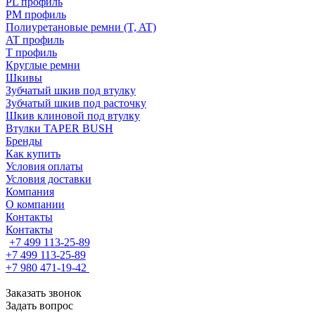
PL профиль
PM профиль
Полиуретановые ремни (T, AT)
AT профиль
T профиль
Круглые ремни
Шкивы
Зубчатый шкив под втулку
Зубчатый шкив под расточку
Шкив клиновой под втулку
Втулки TAPER BUSH
Бренды
Как купить
Условия оплаты
Условия доставки
Компания
О компании
Контакты
Контакты
+7 499 113-25-89
+7 499 113-25-89
+7 980 471-19-42
Заказать звонок
Задать вопрос