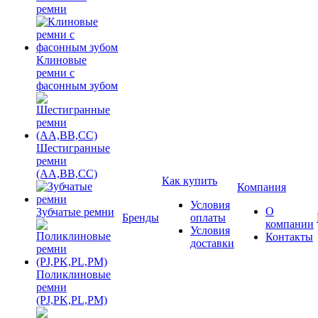
ремни
Клиновые
ремни с
фасонным зубом
Шестигранные
ремни
(AA,BB,CC)
Как купить
Компания
Условия
О
Зубчатые ремни
Бренды
оплаты
компании
Условия
Контакты
доставки
Поликлиновые
ремни
(PJ,PK,PL,PM)