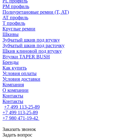
PL профиль
PM профиль
Полиуретановые ремни (T, AT)
AT профиль
T профиль
Круглые ремни
Шкивы
Зубчатый шкив под втулку
Зубчатый шкив под расточку
Шкив клиновой под втулку
Втулки TAPER BUSH
Бренды
Как купить
Условия оплаты
Условия доставки
Компания
О компании
Контакты
Контакты
+7 499 113-25-89
+7 499 113-25-89
+7 980 471-19-42
Заказать звонок
Задать вопрос