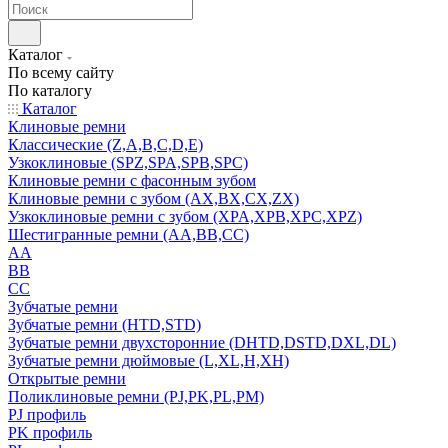
Каталог
По всему сайту
По каталогу
Каталог
Клиновые ремни
Классические (Z,A,B,C,D,E)
Узкоклиновые (SPZ,SPA,SPB,SPC)
Клиновые ремни с фасонным зубом
Клиновые ремни с зубом (AX,BX,CX,ZX)
Узкоклиновые ремни с зубом (XPA,XPB,XPC,XPZ)
Шестигранные ремни (AA,BB,CC)
AA
BB
CC
Зубчатые ремни
Зубчатые ремни (HTD,STD)
Зубчатые ремни двухсторонние (DHTD,DSTD,DXL,DL)
Зубчатые ремни дюймовые (L,XL,H,XH)
Открытые ремни
Поликлиновые ремни (PJ,PK,PL,PM)
PJ профиль
PK профиль