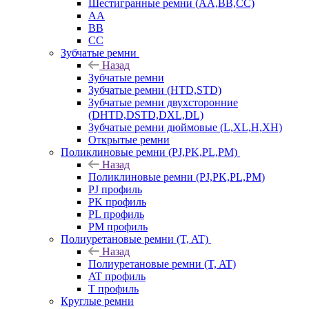
Шестигранные ремни (AA,BB,CC)
AA
BB
CC
Зубчатые ремни
Назад
Зубчатые ремни
Зубчатые ремни (HTD,STD)
Зубчатые ремни двухсторонние
(DHTD,DSTD,DXL,DL)
Зубчатые ремни дюймовые (L,XL,H,XH)
Открытые ремни
Поликлиновые ремни (PJ,PK,PL,PM)
Назад
Поликлиновые ремни (PJ,PK,PL,PM)
PJ профиль
PK профиль
PL профиль
PM профиль
Полиуретановые ремни (T, AT)
Назад
Полиуретановые ремни (T, AT)
AT профиль
T профиль
Круглые ремни