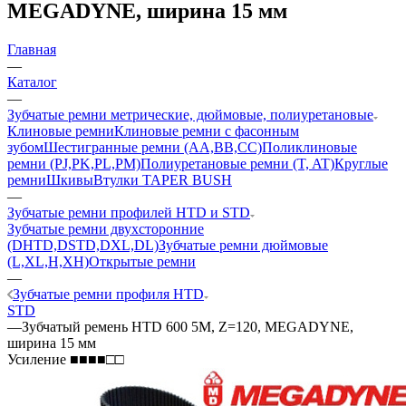
MEGADYNE, ширина 15 мм
Главная
—
Каталог
—
Зубчатые ремни метрические, дюймовые, полиуретановые
Клиновые ремни
Клиновые ремни с фасонным
зубом
Шестигранные ремни (AA,BB,CC)
Поликлиновые
ремни (PJ,PK,PL,PM)
Полиуретановые ремни (T, AT)
Круглые
ремни
Шкивы
Втулки TAPER BUSH
—
Зубчатые ремни профилей HTD и STD
Зубчатые ремни двухсторонние
(DHTD,DSTD,DXL,DL)
Зубчатые ремни дюймовые
(L,XL,H,XH)
Открытые ремни
—
Зубчатые ремни профиля HTD
STD
—
Зубчатый ремень HTD 600 5M, Z=120, MEGADYNE,
ширина 15 мм
Усиление ■■■■□□