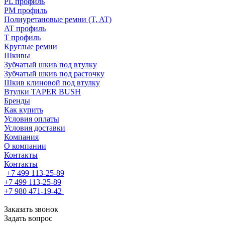
PL профиль
PM профиль
Полиуретановые ремни (T, AT)
AT профиль
T профиль
Круглые ремни
Шкивы
Зубчатый шкив под втулку
Зубчатый шкив под расточку
Шкив клиновой под втулку
Втулки TAPER BUSH
Бренды
Как купить
Условия оплаты
Условия доставки
Компания
О компании
Контакты
Контакты
+7 499 113-25-89
+7 499 113-25-89
+7 980 471-19-42
Заказать звонок
Задать вопрос