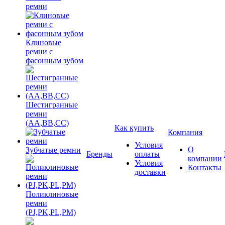
ремни
Клиновые
ремни с
фасонным зубом
Шестигранные
ремни
(AA,BB,CC)
Как купить
Компания
Условия
О
Зубчатые ремни
Бренды
оплаты
компании
Условия
Контакты
доставки
Поликлиновые
ремни
(PJ,PK,PL,PM)