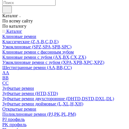
Каталог
По всему сайту
По каталогу
Каталог
Клиновые ремни
Классические (Z,A,B,C,D,E)
Узкоклиновые (SPZ,SPA,SPB,SPC)
Клиновые ремни с фасонным зубом
Клиновые ремни с зубом (AX,BX,CX,ZX)
Узкоклиновые ремни с зубом (XPA,XPB,XPC,XPZ)
Шестигранные ремни (AA,BB,CC)
AA
BB
CC
Зубчатые ремни
Зубчатые ремни (HTD,STD)
Зубчатые ремни двухсторонние (DHTD,DSTD,DXL,DL)
Зубчатые ремни дюймовые (L,XL,H,XH)
Открытые ремни
Поликлиновые ремни (PJ,PK,PL,PM)
PJ профиль
PK профиль