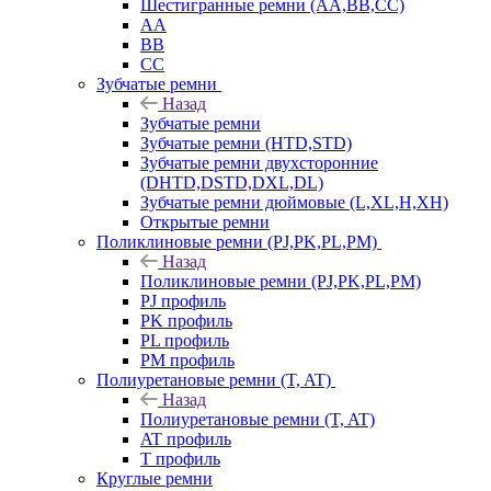
Шестигранные ремни (AA,BB,CC)
AA
BB
CC
Зубчатые ремни
Назад
Зубчатые ремни
Зубчатые ремни (HTD,STD)
Зубчатые ремни двухсторонние
(DHTD,DSTD,DXL,DL)
Зубчатые ремни дюймовые (L,XL,H,XH)
Открытые ремни
Поликлиновые ремни (PJ,PK,PL,PM)
Назад
Поликлиновые ремни (PJ,PK,PL,PM)
PJ профиль
PK профиль
PL профиль
PM профиль
Полиуретановые ремни (T, AT)
Назад
Полиуретановые ремни (T, AT)
AT профиль
T профиль
Круглые ремни