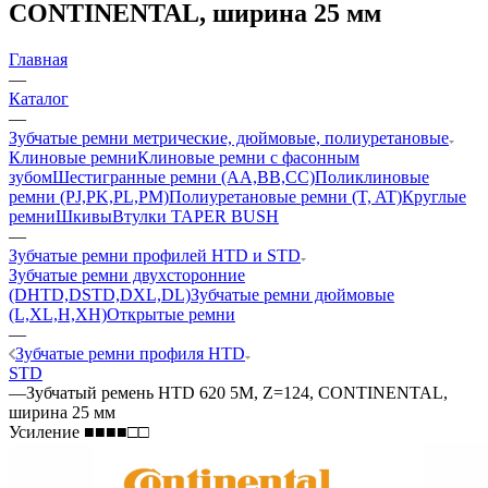
CONTINENTAL, ширина 25 мм
Главная
—
Каталог
—
Зубчатые ремни метрические, дюймовые, полиуретановые
Клиновые ремни
Клиновые ремни с фасонным
зубом
Шестигранные ремни (AA,BB,CC)
Поликлиновые
ремни (PJ,PK,PL,PM)
Полиуретановые ремни (T, AT)
Круглые
ремни
Шкивы
Втулки TAPER BUSH
—
Зубчатые ремни профилей HTD и STD
Зубчатые ремни двухсторонние
(DHTD,DSTD,DXL,DL)
Зубчатые ремни дюймовые
(L,XL,H,XH)
Открытые ремни
—
Зубчатые ремни профиля HTD
STD
—
Зубчатый ремень HTD 620 5M, Z=124, CONTINENTAL,
ширина 25 мм
Усиление ■■■■□□