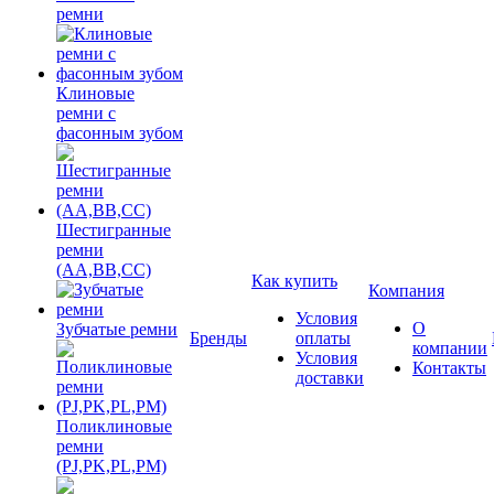
ремни
Клиновые
ремни с
фасонным зубом
Шестигранные
ремни
(AA,BB,CC)
Как купить
Компания
Условия
О
Зубчатые ремни
Бренды
оплаты
компании
Условия
Контакты
доставки
Поликлиновые
ремни
(PJ,PK,PL,PM)