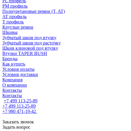
PL профиль
PM профиль
Полиуретановые ремни (T, AT)
AT профиль
T профиль
Круглые ремни
Шкивы
Зубчатый шкив под втулку
Зубчатый шкив под расточку
Шкив клиновой под втулку
Втулки TAPER BUSH
Бренды
Как купить
Условия оплаты
Условия доставки
Компания
О компании
Контакты
Контакты
+7 499 113-25-89
+7 499 113-25-89
+7 980 471-19-42
Заказать звонок
Задать вопрос