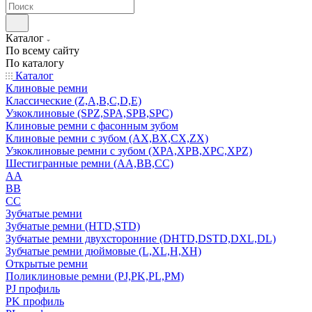
Каталог
По всему сайту
По каталогу
Каталог
Клиновые ремни
Классические (Z,A,B,C,D,E)
Узкоклиновые (SPZ,SPA,SPB,SPC)
Клиновые ремни с фасонным зубом
Клиновые ремни с зубом (AX,BX,CX,ZX)
Узкоклиновые ремни с зубом (XPA,XPB,XPC,XPZ)
Шестигранные ремни (AA,BB,CC)
AA
BB
CC
Зубчатые ремни
Зубчатые ремни (HTD,STD)
Зубчатые ремни двухсторонние (DHTD,DSTD,DXL,DL)
Зубчатые ремни дюймовые (L,XL,H,XH)
Открытые ремни
Поликлиновые ремни (PJ,PK,PL,PM)
PJ профиль
PK профиль