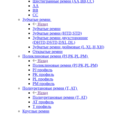
Шестигранные ремни (AA,BB,CC)
AA
BB
CC
Зубчатые ремни
Назад
Зубчатые ремни
Зубчатые ремни (HTD,STD)
Зубчатые ремни двухсторонние
(DHTD,DSTD,DXL,DL)
Зубчатые ремни дюймовые (L,XL,H,XH)
Открытые ремни
Поликлиновые ремни (PJ,PK,PL,PM)
Назад
Поликлиновые ремни (PJ,PK,PL,PM)
PJ профиль
PK профиль
PL профиль
PM профиль
Полиуретановые ремни (T, AT)
Назад
Полиуретановые ремни (T, AT)
AT профиль
T профиль
Круглые ремни