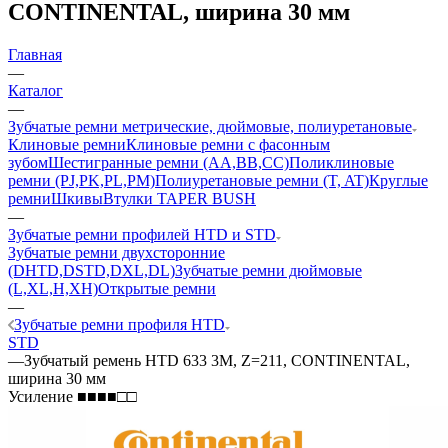
CONTINENTAL, ширина 30 мм
Главная
—
Каталог
—
Зубчатые ремни метрические, дюймовые, полиуретановые
Клиновые ремни
Клиновые ремни с фасонным
зубом
Шестигранные ремни (AA,BB,CC)
Поликлиновые
ремни (PJ,PK,PL,PM)
Полиуретановые ремни (T, AT)
Круглые
ремни
Шкивы
Втулки TAPER BUSH
—
Зубчатые ремни профилей HTD и STD
Зубчатые ремни двухсторонние
(DHTD,DSTD,DXL,DL)
Зубчатые ремни дюймовые
(L,XL,H,XH)
Открытые ремни
—
Зубчатые ремни профиля HTD
STD
—
Зубчатый ремень HTD 633 3M, Z=211, CONTINENTAL,
ширина 30 мм
Усиление ■■■■□□