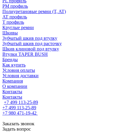
PL профиль
PM профиль
Полиуретановые ремни (T, AT)
AT профиль
T профиль
Круглые ремни
Шкивы
Зубчатый шкив под втулку
Зубчатый шкив под расточку
Шкив клиновой под втулку
Втулки TAPER BUSH
Бренды
Как купить
Условия оплаты
Условия доставки
Компания
О компании
Контакты
Контакты
+7 499 113-25-89
+7 499 113-25-89
+7 980 471-19-42
Заказать звонок
Задать вопрос