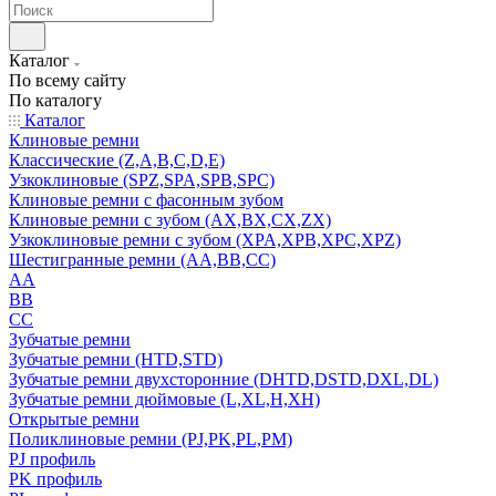
Каталог
По всему сайту
По каталогу
Каталог
Клиновые ремни
Классические (Z,A,B,C,D,E)
Узкоклиновые (SPZ,SPA,SPB,SPC)
Клиновые ремни с фасонным зубом
Клиновые ремни с зубом (AX,BX,CX,ZX)
Узкоклиновые ремни с зубом (XPA,XPB,XPC,XPZ)
Шестигранные ремни (AA,BB,CC)
AA
BB
CC
Зубчатые ремни
Зубчатые ремни (HTD,STD)
Зубчатые ремни двухсторонние (DHTD,DSTD,DXL,DL)
Зубчатые ремни дюймовые (L,XL,H,XH)
Открытые ремни
Поликлиновые ремни (PJ,PK,PL,PM)
PJ профиль
PK профиль