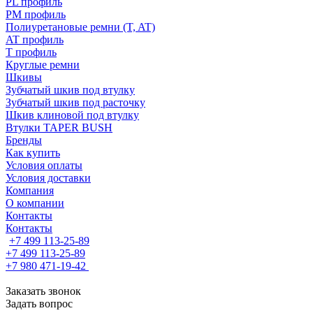
PL профиль
PM профиль
Полиуретановые ремни (T, AT)
AT профиль
T профиль
Круглые ремни
Шкивы
Зубчатый шкив под втулку
Зубчатый шкив под расточку
Шкив клиновой под втулку
Втулки TAPER BUSH
Бренды
Как купить
Условия оплаты
Условия доставки
Компания
О компании
Контакты
Контакты
+7 499 113-25-89
+7 499 113-25-89
+7 980 471-19-42
Заказать звонок
Задать вопрос