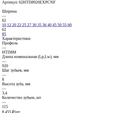
Артикул:
62HTD8920EXPCNF
Ширина
—
62
10
12
20
22
25
27
30
35
36
40
45
50
55
60
62
85
Характеристики
Профиль
—
HTD8M
Длина номинальная (Lp,Lw), мм
—
920
Шаг зубьев, мм
—
8
Высота зуба, мм
—
3,4
Количество зубьев, шт
—
115
8 455
₽
/шт