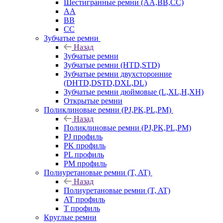
Шестигранные ремни (AA,BB,CC)
AA
BB
CC
Зубчатые ремни
Назад
Зубчатые ремни
Зубчатые ремни (HTD,STD)
Зубчатые ремни двухсторонние
(DHTD,DSTD,DXL,DL)
Зубчатые ремни дюймовые (L,XL,H,XH)
Открытые ремни
Поликлиновые ремни (PJ,PK,PL,PM)
Назад
Поликлиновые ремни (PJ,PK,PL,PM)
PJ профиль
PK профиль
PL профиль
PM профиль
Полиуретановые ремни (T, AT)
Назад
Полиуретановые ремни (T, AT)
AT профиль
T профиль
Круглые ремни