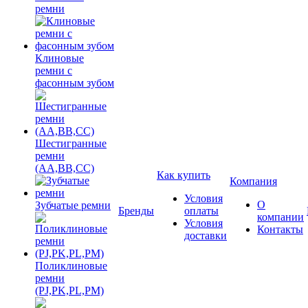
ремни
Клиновые
ремни с
фасонным зубом
Шестигранные
ремни
(AA,BB,CC)
Как купить
Компания
Условия
О
Зубчатые ремни
Бренды
оплаты
компании
Условия
Контакты
доставки
Поликлиновые
ремни
(PJ,PK,PL,PM)