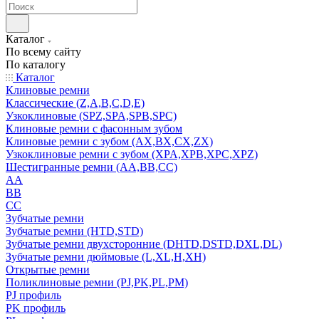
Каталог
По всему сайту
По каталогу
Каталог
Клиновые ремни
Классические (Z,A,B,C,D,E)
Узкоклиновые (SPZ,SPA,SPB,SPC)
Клиновые ремни с фасонным зубом
Клиновые ремни с зубом (AX,BX,CX,ZX)
Узкоклиновые ремни с зубом (XPA,XPB,XPC,XPZ)
Шестигранные ремни (AA,BB,CC)
AA
BB
CC
Зубчатые ремни
Зубчатые ремни (HTD,STD)
Зубчатые ремни двухсторонние (DHTD,DSTD,DXL,DL)
Зубчатые ремни дюймовые (L,XL,H,XH)
Открытые ремни
Поликлиновые ремни (PJ,PK,PL,PM)
PJ профиль
PK профиль