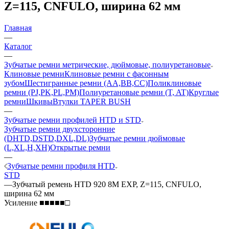
Z=115, CNFULO, ширина 62 мм
Главная
—
Каталог
—
Зубчатые ремни метрические, дюймовые, полиуретановые
Клиновые ремни
Клиновые ремни с фасонным
зубом
Шестигранные ремни (AA,BB,CC)
Поликлиновые
ремни (PJ,PK,PL,PM)
Полиуретановые ремни (T, AT)
Круглые
ремни
Шкивы
Втулки TAPER BUSH
—
Зубчатые ремни профилей HTD и STD
Зубчатые ремни двухсторонние
(DHTD,DSTD,DXL,DL)
Зубчатые ремни дюймовые
(L,XL,H,XH)
Открытые ремни
—
Зубчатые ремни профиля HTD
STD
—
Зубчатый ремень HTD 920 8M EXP, Z=115, CNFULO,
ширина 62 мм
Усиление ■■■■■□