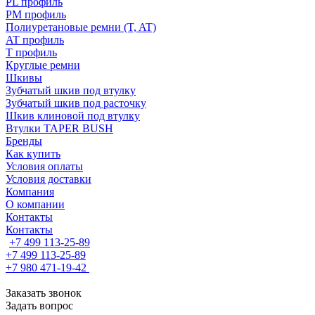
PL профиль
PM профиль
Полиуретановые ремни (T, AT)
AT профиль
T профиль
Круглые ремни
Шкивы
Зубчатый шкив под втулку
Зубчатый шкив под расточку
Шкив клиновой под втулку
Втулки TAPER BUSH
Бренды
Как купить
Условия оплаты
Условия доставки
Компания
О компании
Контакты
Контакты
+7 499 113-25-89
+7 499 113-25-89
+7 980 471-19-42
Заказать звонок
Задать вопрос