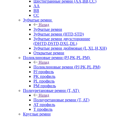
Шестигранные ремни (AA,BB,CC)
AA
BB
CC
Зубчатые ремни
Назад
Зубчатые ремни
Зубчатые ремни (HTD,STD)
Зубчатые ремни двухсторонние
(DHTD,DSTD,DXL,DL)
Зубчатые ремни дюймовые (L,XL,H,XH)
Открытые ремни
Поликлиновые ремни (PJ,PK,PL,PM)
Назад
Поликлиновые ремни (PJ,PK,PL,PM)
PJ профиль
PK профиль
PL профиль
PM профиль
Полиуретановые ремни (T, AT)
Назад
Полиуретановые ремни (T, AT)
AT профиль
T профиль
Круглые ремни