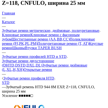
Z=118, CNFULO, ширина 25 мм
Главная
—
Каталог
—
Зубчатые ремни метрические, дюймовые, полиуретановые
Клиновые ремни
Клиновые ремни с фасонным
зубом
Шестигранные ремни (AA,BB,CC)
Поликлиновые
ремни (PJ,PK,PL,PM)
Полиуретановые ремни (T, AT)
Круглые
ремни
Шкивы
Втулки TAPER BUSH
—
Зубчатые ремни профилей HTD и STD
Зубчатые ремни двухсторонние
(DHTD,DSTD,DXL,DL)
Зубчатые ремни дюймовые
(L,XL,H,XH)
Открытые ремни
—
Зубчатые ремни профиля HTD
STD
—
Зубчатый ремень HTD 944 8M EXP, Z=118, CNFULO,
ширина 25 мм
Усиление ■■■■■□