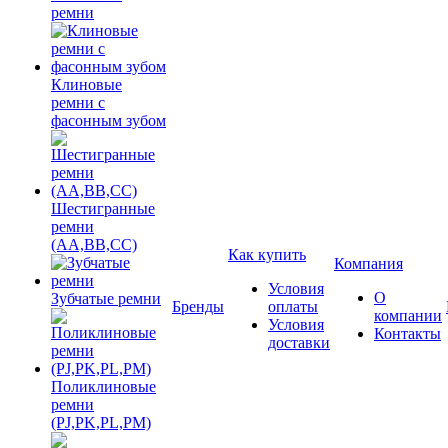
ремни
Клиновые
ремни с
фасонным зубом
Шестигранные
ремни
(AA,BB,CC)
Как купить
Компания
Условия
О
Зубчатые ремни
Бренды
оплаты
компании
Условия
Контакты
доставки
Поликлиновые
ремни
(PJ,PK,PL,PM)