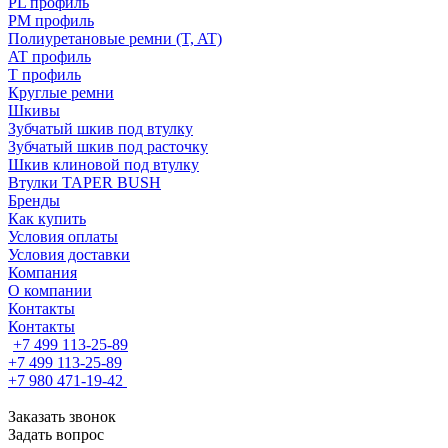
PL профиль
PM профиль
Полиуретановые ремни (T, AT)
AT профиль
T профиль
Круглые ремни
Шкивы
Зубчатый шкив под втулку
Зубчатый шкив под расточку
Шкив клиновой под втулку
Втулки TAPER BUSH
Бренды
Как купить
Условия оплаты
Условия доставки
Компания
О компании
Контакты
Контакты
+7 499 113-25-89
+7 499 113-25-89
+7 980 471-19-42
Заказать звонок
Задать вопрос