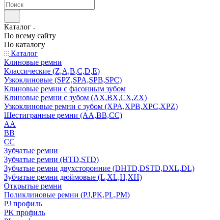
Каталог
По всему сайту
По каталогу
Каталог
Клиновые ремни
Классические (Z,A,B,C,D,E)
Узкоклиновые (SPZ,SPA,SPB,SPC)
Клиновые ремни с фасонным зубом
Клиновые ремни с зубом (AX,BX,CX,ZX)
Узкоклиновые ремни с зубом (XPA,XPB,XPC,XPZ)
Шестигранные ремни (AA,BB,CC)
AA
BB
CC
Зубчатые ремни
Зубчатые ремни (HTD,STD)
Зубчатые ремни двухсторонние (DHTD,DSTD,DXL,DL)
Зубчатые ремни дюймовые (L,XL,H,XH)
Открытые ремни
Поликлиновые ремни (PJ,PK,PL,PM)
PJ профиль
PK профиль