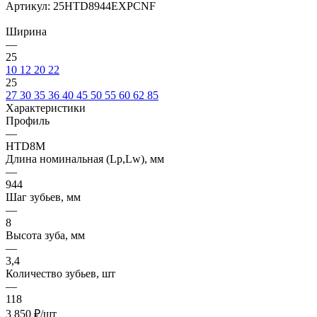
Артикул:
25HTD8944EXPCNF
Ширина
—
25
10
12
20
22
25
27
30
35
36
40
45
50
55
60
62
85
Характеристики
Профиль
—
HTD8M
Длина номинальная (Lp,Lw), мм
—
944
Шаг зубьев, мм
—
8
Высота зуба, мм
—
3,4
Количество зубьев, шт
—
118
3 850
₽
/шт