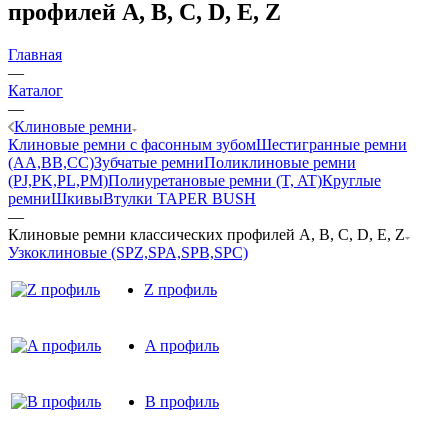
профилей A, B, C, D, E, Z
Главная
—
Каталог
—
Клиновые ремни
Клиновые ремни с фасонным зубом
Шестигранные ремни
(AA,BB,CC)
Зубчатые ремни
Поликлиновые ремни
(PJ,PK,PL,PM)
Полиуретановые ремни (T, AT)
Круглые
ремни
Шкивы
Втулки TAPER BUSH
—
Клиновые ремни классических профилей A, B, C, D, E, Z
Узкоклиновые (SPZ,SPA,SPB,SPC)
Z профиль
A профиль
B профиль