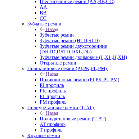
Шестигранные ремни (AA,BB,CC)
AA
BB
CC
Зубчатые ремни
Назад
Зубчатые ремни
Зубчатые ремни (HTD,STD)
Зубчатые ремни двухсторонние
(DHTD,DSTD,DXL,DL)
Зубчатые ремни дюймовые (L,XL,H,XH)
Открытые ремни
Поликлиновые ремни (PJ,PK,PL,PM)
Назад
Поликлиновые ремни (PJ,PK,PL,PM)
PJ профиль
PK профиль
PL профиль
PM профиль
Полиуретановые ремни (T, AT)
Назад
Полиуретановые ремни (T, AT)
AT профиль
T профиль
Круглые ремни