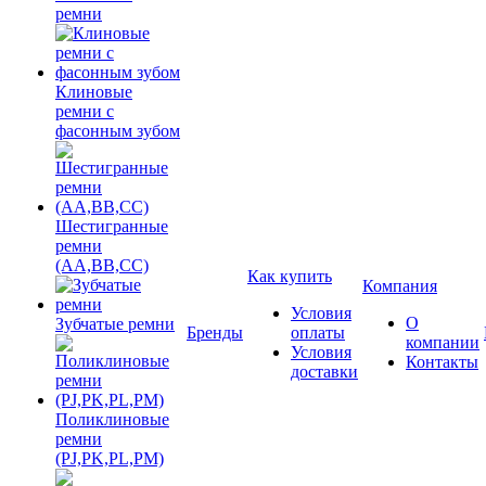
ремни
Клиновые
ремни с
фасонным зубом
Шестигранные
ремни
(AA,BB,CC)
Как купить
Компания
Условия
О
Зубчатые ремни
Бренды
оплаты
компании
Условия
Контакты
доставки
Поликлиновые
ремни
(PJ,PK,PL,PM)