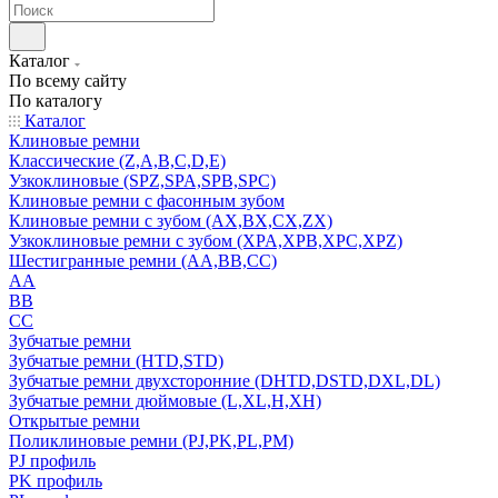
Каталог
По всему сайту
По каталогу
Каталог
Клиновые ремни
Классические (Z,A,B,C,D,E)
Узкоклиновые (SPZ,SPA,SPB,SPC)
Клиновые ремни с фасонным зубом
Клиновые ремни с зубом (AX,BX,CX,ZX)
Узкоклиновые ремни с зубом (XPA,XPB,XPC,XPZ)
Шестигранные ремни (AA,BB,CC)
AA
BB
CC
Зубчатые ремни
Зубчатые ремни (HTD,STD)
Зубчатые ремни двухсторонние (DHTD,DSTD,DXL,DL)
Зубчатые ремни дюймовые (L,XL,H,XH)
Открытые ремни
Поликлиновые ремни (PJ,PK,PL,PM)
PJ профиль
PK профиль