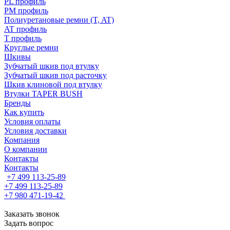
PL профиль
PM профиль
Полиуретановые ремни (T, AT)
AT профиль
T профиль
Круглые ремни
Шкивы
Зубчатый шкив под втулку
Зубчатый шкив под расточку
Шкив клиновой под втулку
Втулки TAPER BUSH
Бренды
Как купить
Условия оплаты
Условия доставки
Компания
О компании
Контакты
Контакты
+7 499 113-25-89
+7 499 113-25-89
+7 980 471-19-42
Заказать звонок
Задать вопрос