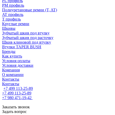
PL профиль
PM профиль
Полиуретановые ремни (T, AT)
AT профиль
T профиль
Круглые ремни
Шкивы
Зубчатый шкив под втулку
Зубчатый шкив под расточку
Шкив клиновой под втулку
Втулки TAPER BUSH
Бренды
Как купить
Условия оплаты
Условия доставки
Компания
О компании
Контакты
Контакты
+7 499 113-25-89
+7 499 113-25-89
+7 980 471-19-42
Заказать звонок
Задать вопрос