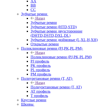
AA
BB
CC
Зубчатые ремни
Назад
Зубчатые ремни
Зубчатые ремни (HTD,STD)
Зубчатые ремни двухсторонние
(DHTD,DSTD,DXL,DL)
Зубчатые ремни дюймовые (L,XL,H,XH)
Открытые ремни
Поликлиновые ремни (PJ,PK,PL,PM)
Назад
Поликлиновые ремни (PJ,PK,PL,PM)
PJ профиль
PK профиль
PL профиль
PM профиль
Полиуретановые ремни (T, AT)
Назад
Полиуретановые ремни (T, AT)
AT профиль
T профиль
Круглые ремни
Шкивы