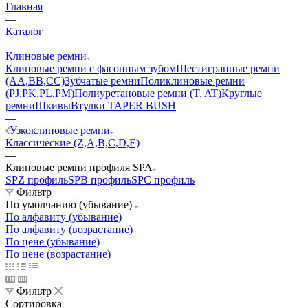
Главная
—
Каталог
—
Клиновые ремни
Клиновые ремни с фасонным зубом
Шестигранные ремни
(AA,BB,CC)
Зубчатые ремни
Поликлиновые ремни
(PJ,PK,PL,PM)
Полиуретановые ремни (T, AT)
Круглые
ремни
Шкивы
Втулки TAPER BUSH
—
Узкоклиновые ремни
Классические (Z,A,B,C,D,E)
—
Клиновые ремни профиля SPA
SPZ профиль
SPB профиль
SPC профиль
Фильтр
По умолчанию (убывание)
По алфавиту (убывание)
По алфавиту (возрастание)
По цене (убывание)
По цене (возрастание)
Фильтр
Сортировка