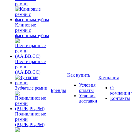
ремни
Клиновые
ремни с
фасонным зубом
Шестигранные
ремни
(AA,BB,CC)
Как купить
Компания
Условия
О
Зубчатые ремни
Бренды
оплаты
компании
Условия
Контакты
доставки
Поликлиновые
ремни
(PJ,PK,PL,PM)