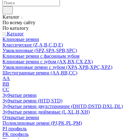
Каталог
По всему сайту
По каталогу
Каталог
Клиновые ремни
Классические (Z,A,B,C,D,E)
Узкоклиновые (SPZ,SPA,SPB,SPC)
Клиновые ремни с фасонным зубом
Клиновые ремни с зубом (AX,BX,CX,ZX)
Узкоклиновые ремни с зубом (XPA,XPB,XPC,XPZ)
Шестигранные ремни (AA,BB,CC)
AA
BB
CC
Зубчатые ремни
Зубчатые ремни (HTD,STD)
Зубчатые ремни двухсторонние (DHTD,DSTD,DXL,DL)
Зубчатые ремни дюймовые (L,XL,H,XH)
Открытые ремни
Поликлиновые ремни (PJ,PK,PL,PM)
PJ профиль
PK профиль