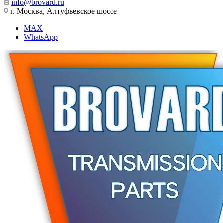
info@brovard.ru
г. Москва, Алтуфьевское шоссе
MAX
WhatsApp