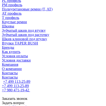
PL профиль
PM профиль
Полиуретановые ремни (T, AT)
AT профиль
T профиль
Круглые ремни
Шкивы
Зубчатый шкив под втулку
Зубчатый шкив под расточку
Шкив клиновой под втулку
Втулки TAPER BUSH
Бренды
Как купить
Условия оплаты
Условия доставки
Компания
О компании
Контакты
Контакты
+7 499 113-25-89
+7 499 113-25-89
+7 980 471-19-42
Заказать звонок
Задать вопрос