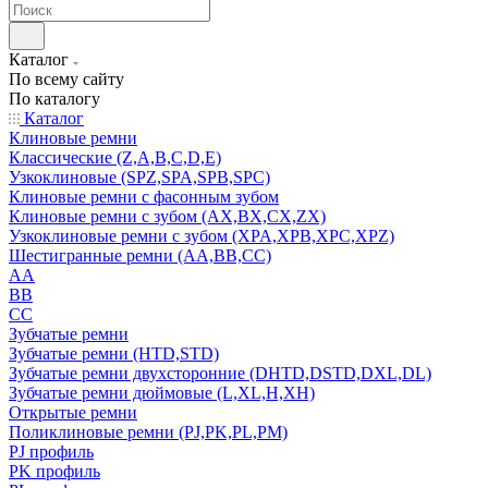
Каталог
По всему сайту
По каталогу
Каталог
Клиновые ремни
Классические (Z,A,B,C,D,E)
Узкоклиновые (SPZ,SPA,SPB,SPC)
Клиновые ремни с фасонным зубом
Клиновые ремни с зубом (AX,BX,CX,ZX)
Узкоклиновые ремни с зубом (XPA,XPB,XPC,XPZ)
Шестигранные ремни (AA,BB,CC)
AA
BB
CC
Зубчатые ремни
Зубчатые ремни (HTD,STD)
Зубчатые ремни двухсторонние (DHTD,DSTD,DXL,DL)
Зубчатые ремни дюймовые (L,XL,H,XH)
Открытые ремни
Поликлиновые ремни (PJ,PK,PL,PM)
PJ профиль
PK профиль