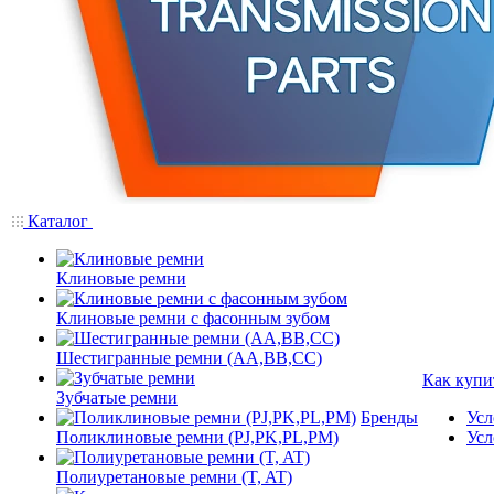
Каталог
Клиновые ремни
Клиновые ремни с фасонным зубом
Шестигранные ремни (AA,BB,CC)
Как купи
Зубчатые ремни
Бренды
Усл
Поликлиновые ремни (PJ,PK,PL,PM)
Усл
Полиуретановые ремни (T, AT)