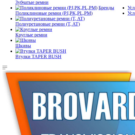
Зубчатые ремни
Бренды
Усл
Поликлиновые ремни (PJ,PK,PL,PM)
Усл
Полиуретановые ремни (T, AT)
Круглые ремни
Шкивы
Втулки TAPER BUSH